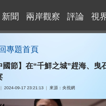
新聞
兩岸觀察
評論
視
回專題首頁
中國節】在“千鮮之城”趕海、曳
宴
|
2024-09-17 23:21:13
|
來源：央視網