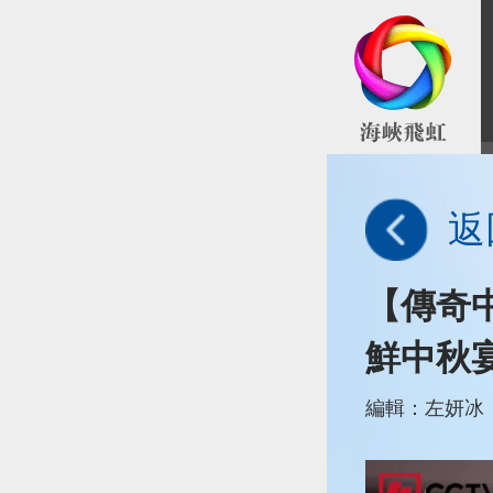
返
【傳奇
鮮中秋
編輯：左妍冰