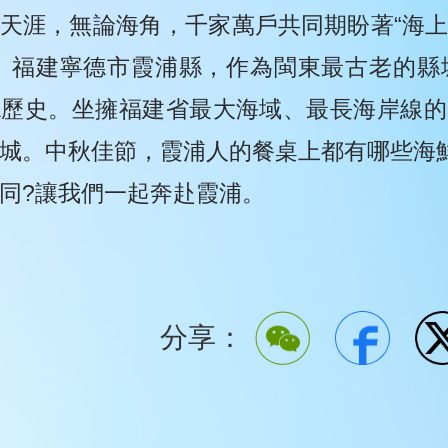
天涯，無論海角，千家萬戶共同期盼著“海
。福建寧德市霞浦縣，作為閩東最古老的縣城
縣歷史。坐擁福建省最大海域、最長海岸線的
城。中秋佳節，霞浦人的餐桌上都有哪些海
同?讓我們一起奔赴霞浦。
分享：