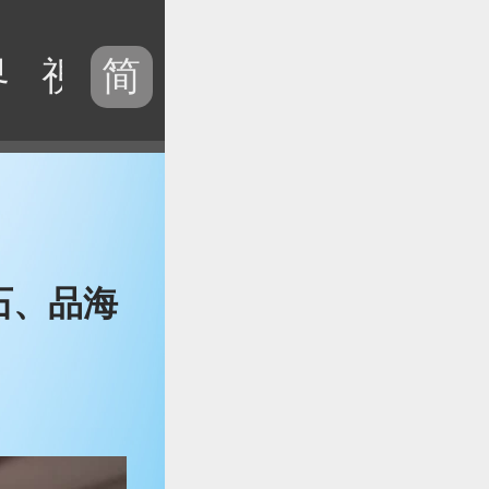
界
視頻
歷史
電台
專題
简
石、品海