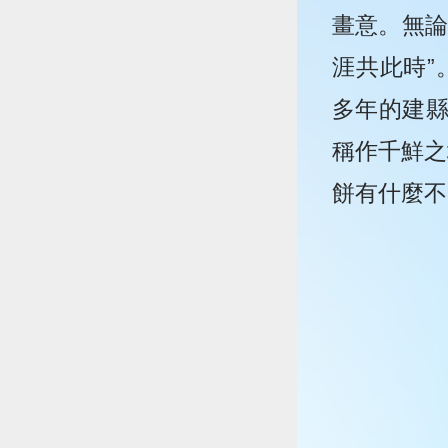
畫意。無論
涯共此時”
多年的建
稱作千鮮之
餅有什麼不