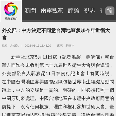
新聞
兩岸觀察
評論
視界
視頻
简
外交部：中方決定不同意台灣地區參加今年世衛大
會
編輯：左妍冰
|
2026-05-11 15:45:20
|
來源：新華社
新華社北京5月11日電（記者溫馨、萬倩儀）就台
灣方面迄今未收到第七十九屆世界衛生大會與會邀請，
外交部發言人郭嘉昆11日在例行記者會上答問時説，
在中國台灣地區參與國際組織包括世界衛生組織活動問
題上，中方的立場是一貫的、明確的，即必須按照一個
中國原則來處理。中國台灣地區在未經中央政府同意的
前提下，沒有任何根據、理由和權利參加世衛大會。臺
民進黨當局頑固堅持“台獨”分裂立場，導致台灣地區參