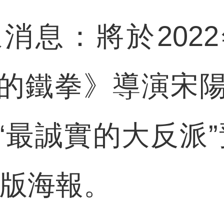
息：將於2022
的鐵拳》導演宋
“最誠實的大反派”
”版海報。