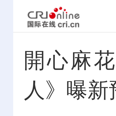
開心麻
人》曝新