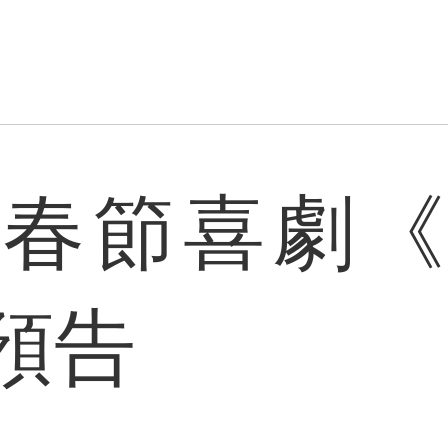
花春節喜劇《
預告