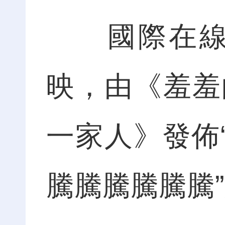
國際在線消
映，由《羞羞
一家人》發佈
騰騰騰騰騰騰