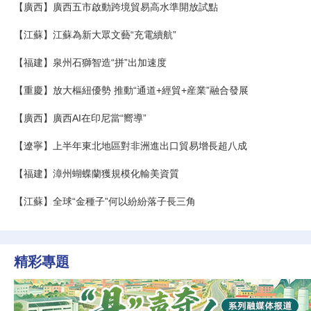
【廣西】廣西五市啟動跨境貿易高水準開放試點
【江蘇】江蘇為新大眾文藝“充電續航”
【福建】泉州石獅智造“拼”出加速度
【重慶】放大樞紐優勢 推動“通道+經貿+産業”融合發展
【廣西】廣西AI在印尼當“嚮導”
【遼寧】上半年東北地區對非洲進出口貿易增長超八成
【福建】漳州蝴蝶蘭獲規模化輸美資質
【江蘇】全球“金種子”何以紛紛落子長三角
精彩專題