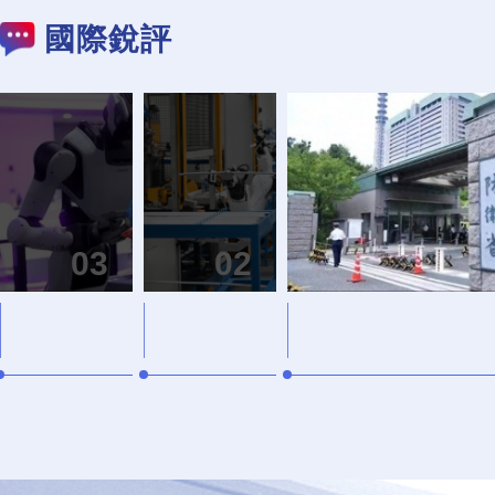
國際銳評
中國“新新
球？
03
02