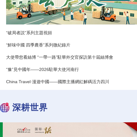
“破局者説”系列主題視頻
“鮮味中國 四季農香”系列微紀錄片
大使帶您看絲博 “一帶一路”駐華外交官探訪第十屆絲博會
“豫”見中國年——2026駐華大使河南行
China Travel·漫遊中國——國際主播網紅解碼活力四川
深耕世界