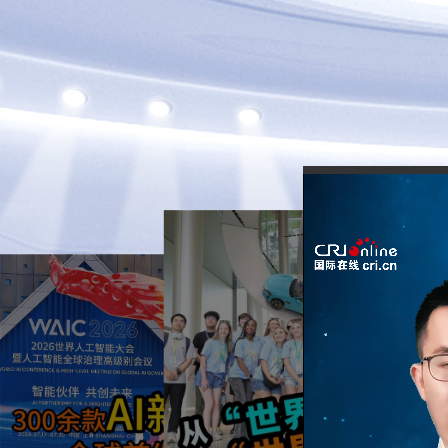
2026-07-16
300餘款AI新品首發，
2026-07-24
上海這場盛會藏著中
歐盟反傾銷的籃子，
國科技底氣
錯裝了中國的鴨子
近日，歐盟對“北京鴨”發起
2026世界人工智能大會暨
反傾銷調查，但中國實際出
人工智能全球治理高級別會
口的是“櫻桃谷鴨”，調查對
議將於7月17日至20日在上
象根本對不上號。歐盟還選
海舉辦，本次大會展覽總面