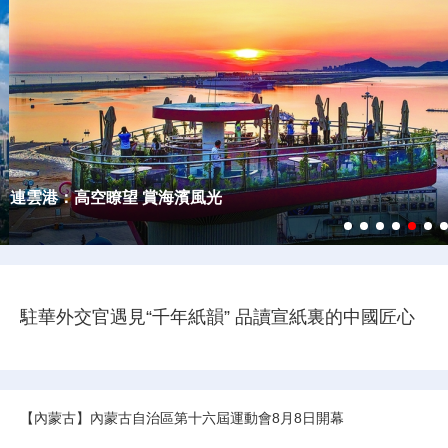
2026“打卡中國”網絡國際傳播活動
“全球南方Z世代看北京”國際傳播活動
2025“打卡中國·潮涌東方”網絡國際傳播活動
“China Travel Story”中國遊記
從雲南出發
從“看展廳”到“談落地”：駐華外交官在皖拋出合作橄欖枝
駐華外交官遇見“千年紙韻” 品讀宣紙裏的中國匠心
【內蒙古】內蒙古自治區第十六屆運動會8月8日開幕