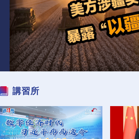
完善全民健身公共服務
就業疲軟+通脹頑固+白
體系 讓發展成果惠及全
宮施壓 美聯儲或再陷兩
一條河流 為何牽動整個
體人民
難
歐洲經濟？
講習所