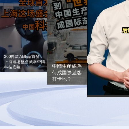
取巴西鴨肉作為參照核算基
準，人為重構中國産品生産
積首次突破10萬平方米，超
成本，無視我國完整産業鏈
300款産品將實現全球首
帶來的成本優勢，刻意抬高
發。借助此次大會，中國會
所謂傾銷幅度。該做法盡顯
繼續和各國加強交流合作，
歐盟貿易保護主義傾向，最
終只會抬高歐洲市場鴨肉售
一起營造開放包容、互利共
價，損害當地消費者利益。
贏的發展環境，讓人工智能
惠及所有人、造福全人類。
了中國的鴨子
300餘款AI新品首發，
上海這場盛會藏著中國
中國生産線為
科技底氣
何成國際遊客
打卡地？