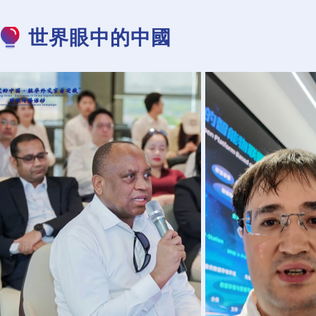
世界眼中的中國
從“製造”到“智造”——駐華外交官在
外國專家：溫州創
安徽見證中國汽車産業的創新蝶變
刻 新技術在
外專談