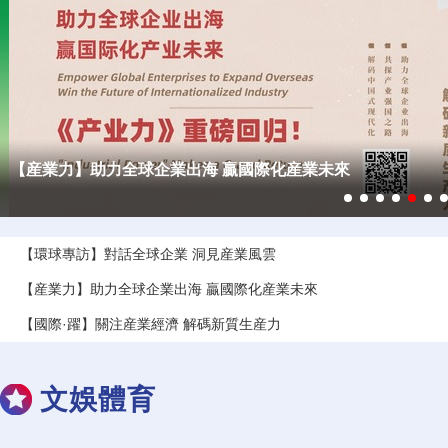
【專題】“萬千氣象看北京·解碼新質生産力”網上主題宣傳活動
【環球專訪】對話全球企業 洞見産業風雲
【産業力】助力全球企業出海 贏國際化産業未來
【國際·躍】關注産業經濟 解碼新質生産力
【新質生産力】把綠能産業升級為零碳工業
文娛體育
【新質生産力】未來産業 跑出“加速度”
【新質生産力】促進能源領域民營經濟發展十條舉措出爐