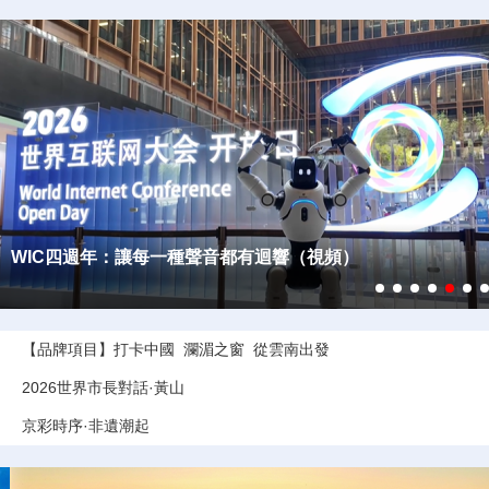
法國博主打卡世界互聯網大會開放日 感嘆AI讓文化觸手可及
【品牌項目】
打卡中國
瀾湄之窗
從雲南出發
2026世界市長對話·黃山
京彩時序·非遺潮起
2026世界互聯網大會亞太峰會