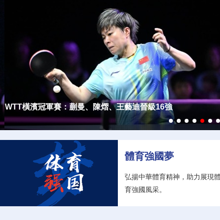
【新質生産力】“迪拜人工智能周”在阿聯酋迪拜開幕
【新質生産力】用人工智能解鎖高品質發展密碼
【新質生産力】人形機器人進廠“打工”記
【新質生産力】寧德時代發佈3款電池新品
【新質生産力】“鯤龍”獲得市場“準入證”
【新質生産力】豆包深度思考模型發佈
加拿大國家銀行網球公開賽：商竣程晉級男單第三輪
體育強國夢
弘揚中華體育精神，助力展現
育強國風采。