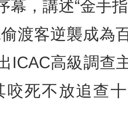
序幕，講述“金手指
魄偷渡客逆襲成為
出ICAC高級調查
其咬死不放追查