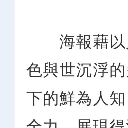
海報藉以人
色與世沉浮的
下的鮮為人知
全力，展現得