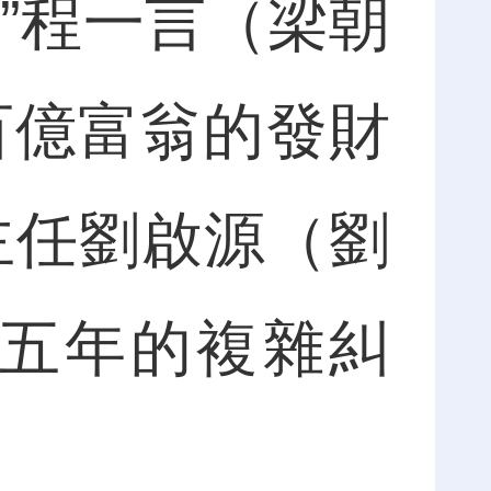
”程一言（梁朝
百億富翁的發財
主任劉啟源（劉
十五年的複雜糾