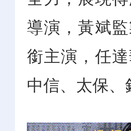
導演，黃斌監
銜主演，任達
中信、太保、