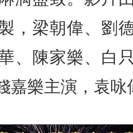
製，梁朝偉、劉
華、陳家樂、白
錢嘉樂主演，袁咏