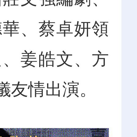
德華、蔡卓妍領
只、姜皓文、方
儀友情出演。