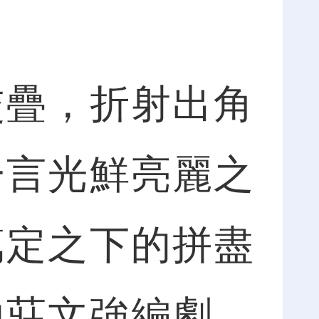
疊，折射出角
一言光鮮亮麗之
篤定之下的拼盡
由莊文強編劇、