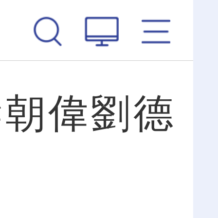
梁朝偉劉德