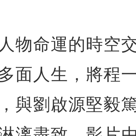
物命運的時空交
多面人生，將程
，與劉啟源堅毅
淋漓盡致。影片