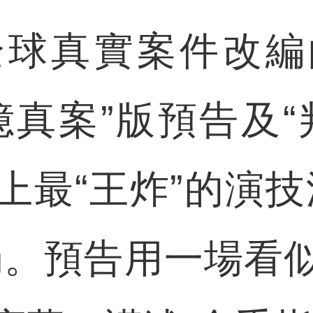
真實案件改編
億真案”版預告及“
上最“王炸”的演技
局。預告用一場看