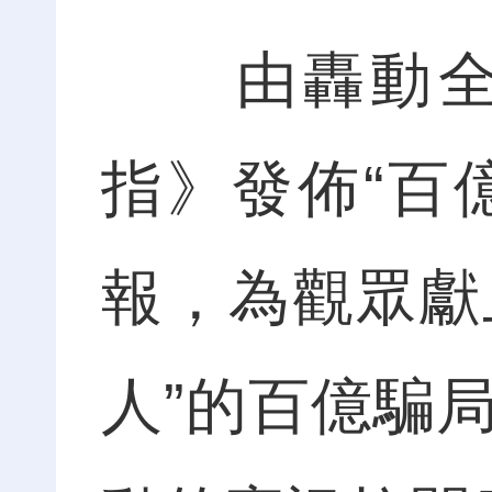
由轟動全球
指》發佈“百
報，為觀眾獻
人”的百億騙