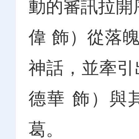
動的審訊拉開
偉 飾）從落
神話，並牽引
德華 飾）與
葛。