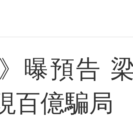
》曝預告 
現百億騙局