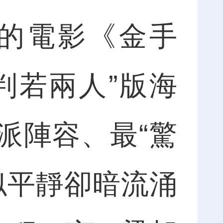
的電影《金手
判若兩人”版海
派陣容、最“驚
似平靜卻暗流涌