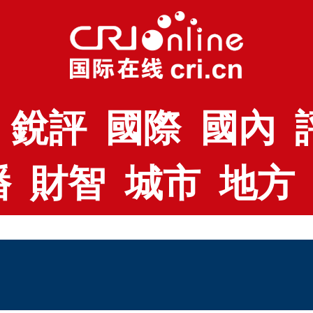
銳評
國際
國內
播
財智
城市
地方