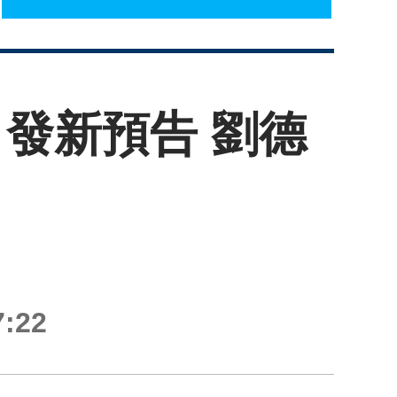
發新預告 劉德
:22