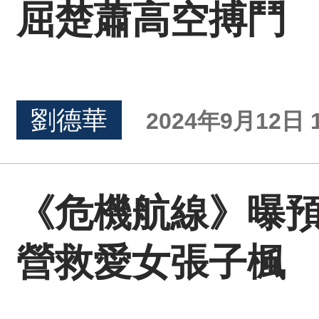
屈楚蕭高空搏鬥
劉德華
2024年9月12日 1
《危機航線》曝預
營救愛女張子楓