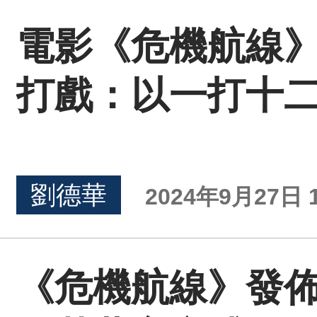
電影《危機航線》
打戲：以一打十
劉德華
2024年9月27日 1
《危機航線》發佈