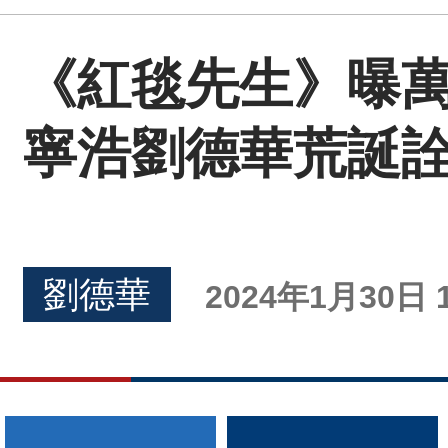
《紅毯先生》曝萬
寧浩劉德華荒誕
劉德華
2024年1月30日 1