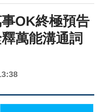
事OK終極預告
詮釋萬能溝通詞
3:38