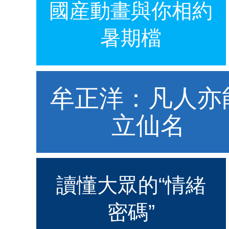
國産動畫與你相約
暑期檔
牟正洋：凡人亦
立仙名
讀懂大眾的“情緒
密碼”