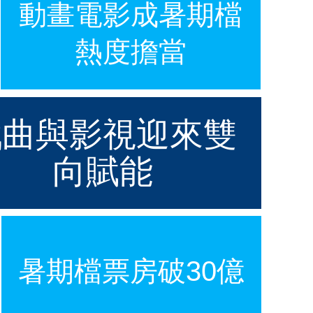
動畫電影成暑期檔
熱度擔當
戲曲與影視迎來雙
向賦能
暑期檔票房破30億