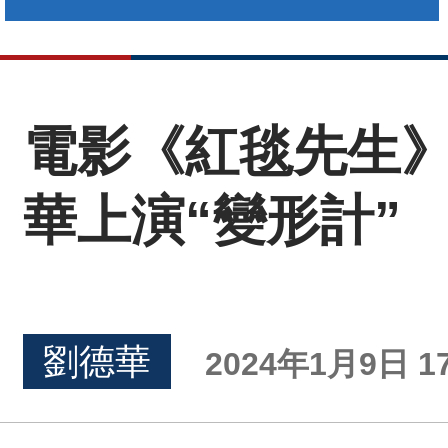
電影《紅毯先生》
華上演“變形計”
劉德華
2024年1月9日 17