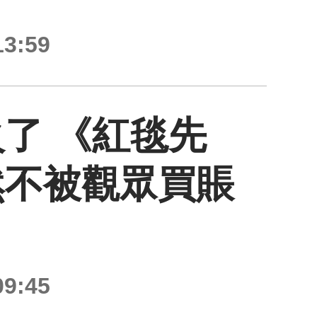
3:59
了 《紅毯先
然不被觀眾買賬
9:45