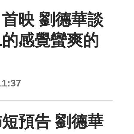
首映 劉德華談
二的感覺蠻爽的
1:37
短預告 劉德華