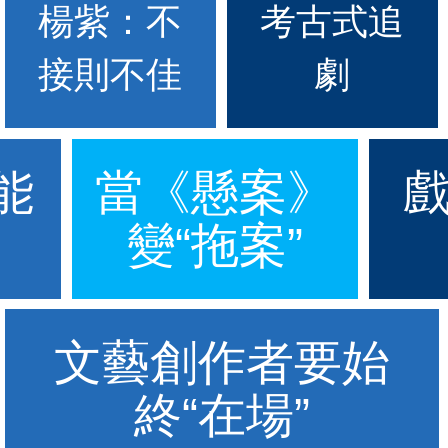
楊紫：不
考古式追
接則不佳
劇
能
當《懸案》
變“拖案”
文藝創作者要始
終“在場”