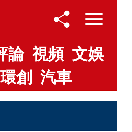
評論
視頻
文娛
環創
汽車