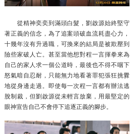
從精神奕奕到滿頭白髮，劉啟源始終堅守
著正義的信念，為了追案頭破血流耗盡心力，
十幾年沒有升過職，可換來的結局是被欺壓到
險些家破人亡。甚至當他想對程一言揮拳來為
自己的家人求一個公道時，最後也不得不咽下
怒氣暗自忍耐，只能無力地看著罪犯張狂挑釁
地從身邊走過。即使每一次程一言都有辦法逃
脫制裁，但劉啟源從未輕言放棄，用最堅定的
眼神宣告自己不會停下追逐正義的腳步。