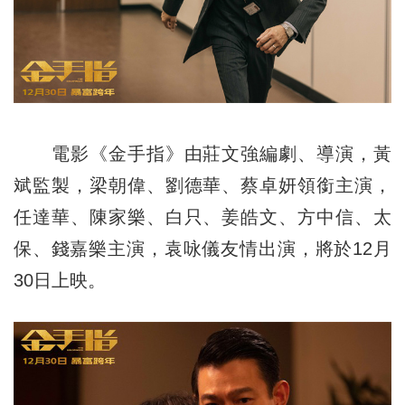
電影《金手指》由莊文強編劇、導演，黃
斌監製，梁朝偉、劉德華、蔡卓妍領銜主演，
任達華、陳家樂、白只、姜皓文、方中信、太
保、錢嘉樂主演，袁咏儀友情出演，將於12月
30日上映。