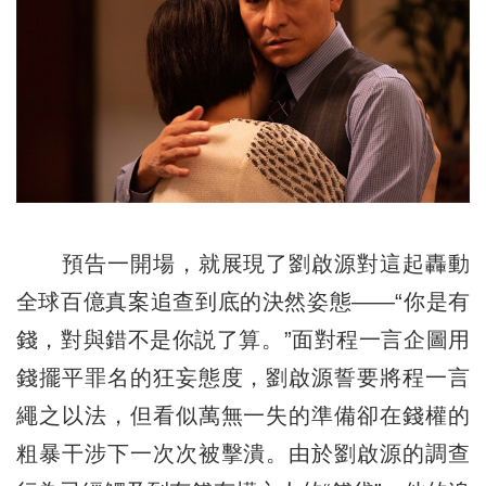
預告一開場，就展現了劉啟源對這起轟動
全球百億真案追查到底的決然姿態——“你是有
錢，對與錯不是你説了算。”面對程一言企圖用
錢擺平罪名的狂妄態度，劉啟源誓要將程一言
繩之以法，但看似萬無一失的準備卻在錢權的
粗暴干涉下一次次被擊潰。由於劉啟源的調查