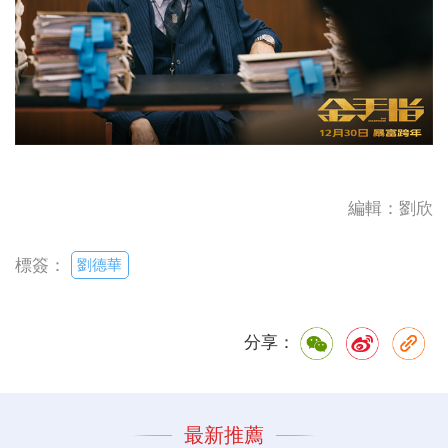
編輯：劉欣
劉德華
標簽：
分享：
最新推薦