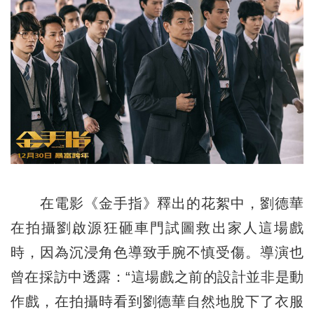
在電影《金手指》釋出的花絮中，劉德華
在拍攝劉啟源狂砸車門試圖救出家人這場戲
時，因為沉浸角色導致手腕不慎受傷。導演也
曾在採訪中透露：“這場戲之前的設計並非是動
作戲，在拍攝時看到劉德華自然地脫下了衣服