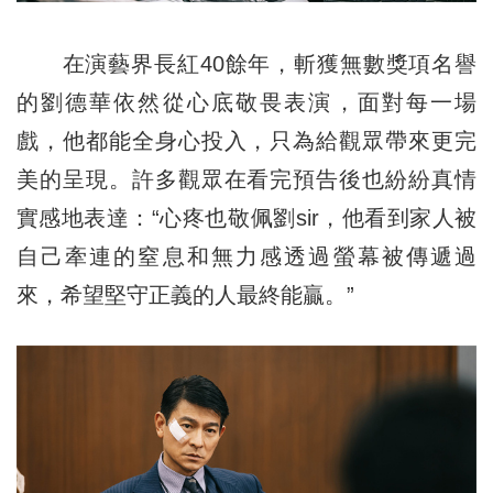
在演藝界長紅40餘年，斬獲無數獎項名譽
的劉德華依然從心底敬畏表演，面對每一場
戲，他都能全身心投入，只為給觀眾帶來更完
美的呈現。許多觀眾在看完預告後也紛紛真情
實感地表達：“心疼也敬佩劉sir，他看到家人被
自己牽連的窒息和無力感透過螢幕被傳遞過
來，希望堅守正義的人最終能贏。”