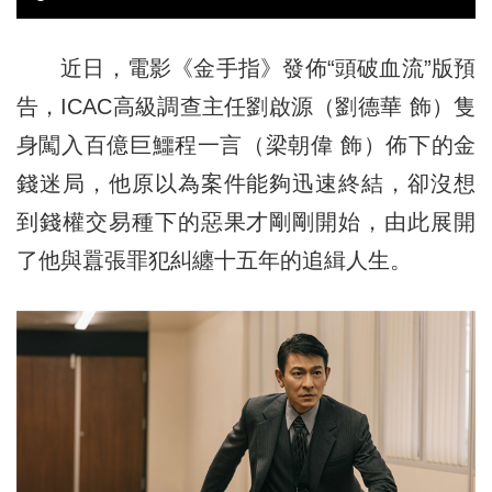
近日，電影《金手指》發佈“頭破血流”版預
告，ICAC高級調查主任劉啟源（劉德華 飾）隻
身闖入百億巨鱷程一言（梁朝偉 飾）佈下的金
錢迷局，他原以為案件能夠迅速終結，卻沒想
到錢權交易種下的惡果才剛剛開始，由此展開
了他與囂張罪犯糾纏十五年的追緝人生。