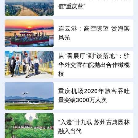
值“重庆蓝”
连云港：高空瞭望 赏海滨
风光
从“看展厅”到“谈落地”：驻
华外交官在皖抛出合作橄榄
枝
重庆机场2026年旅客吞吐
量突破3000万人次
“入遗”廿九载 苏州古典园林
融入当代