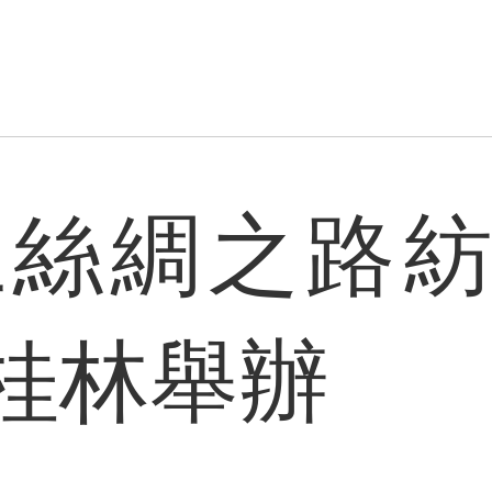
海上絲綢之路
桂林舉辦