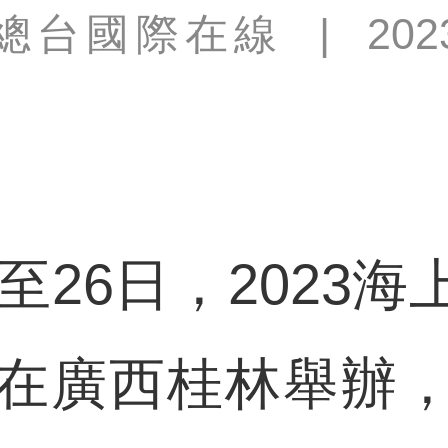
總台國際在線
|
202
26日，2023
在廣西桂林舉辦