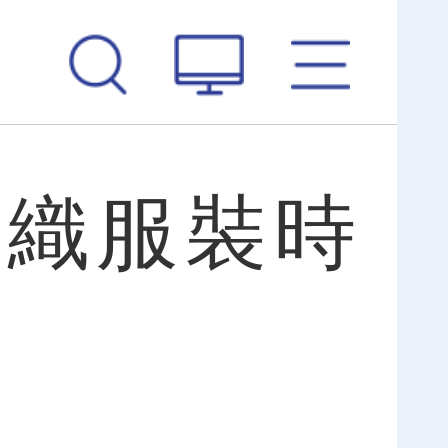
紡織服裝時