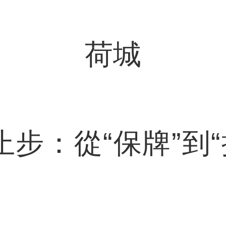
荷城
步：從“保牌”到“