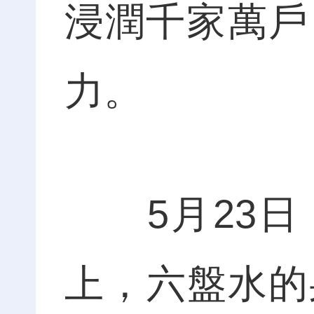
浸潤千家萬戶
力。
5月23日
上，六盤水的