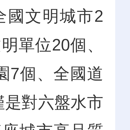
全國文明城市2
明單位20個、
園7個、全國道
僅是對六盤水市