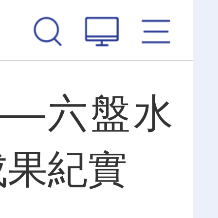
——六盤水
成果紀實