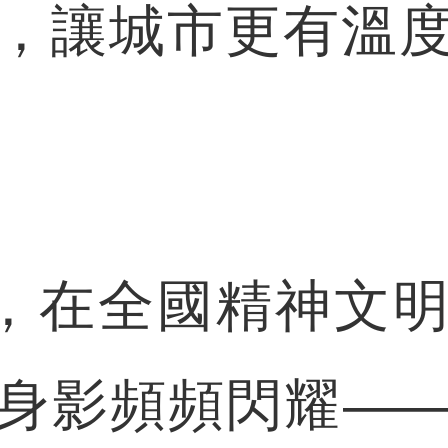
，讓城市更有溫
，在全國精神文明
身影頻頻閃耀—