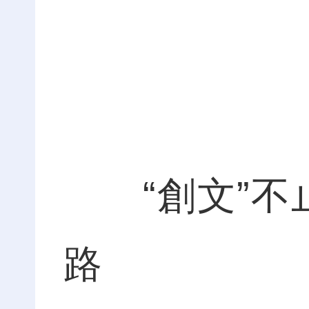
“創文”不止
路