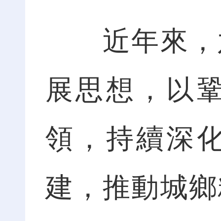
近年來，六
展思想，以
領，持續深
建，推動城鄉