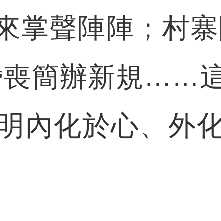
來掌聲陣陣；村寨
婚喪簡辦新規……
明內化於心、外