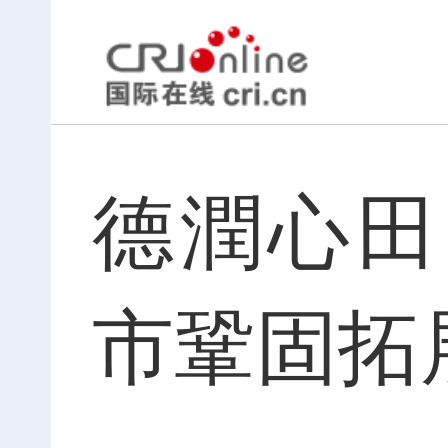
德潤心田
市鞏固拓