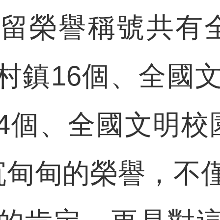
留榮譽稱號共有
村鎮16個、全國文
4個、全國文明校
沉甸甸的榮譽，不