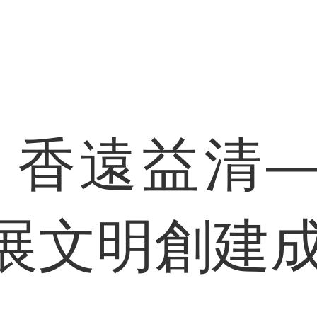
 香遠益清
展文明創建