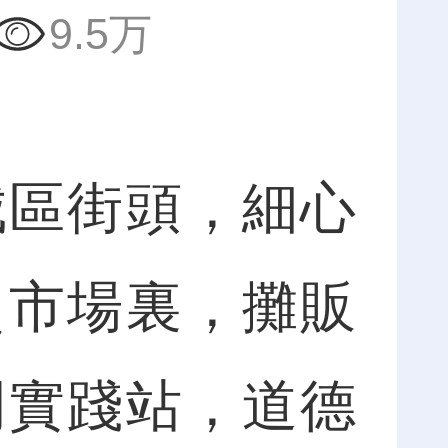
9.5万
區街頭，細心
貿市場裏，攤販
明實踐站，道德