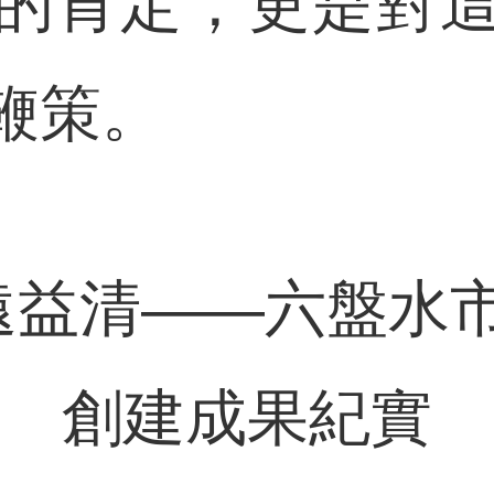
的肯定，更是對
鞭策。