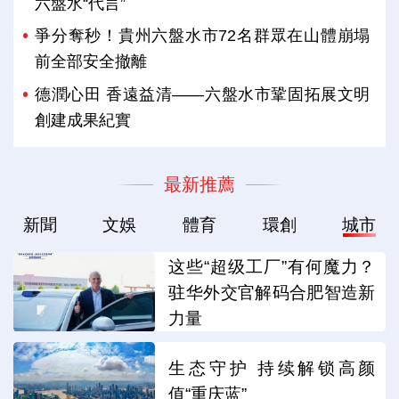
六盤水“代言”
爭分奪秒！貴州六盤水市72名群眾在山體崩塌
前全部安全撤離
德潤心田 香遠益清——六盤水市鞏固拓展文明
創建成果紀實
最新推薦
新聞
文娛
體育
環創
城市
这些“超级工厂”有何魔力？
驻华外交官解码合肥智造新
力量
生态守护 持续解锁高颜
值“重庆蓝”