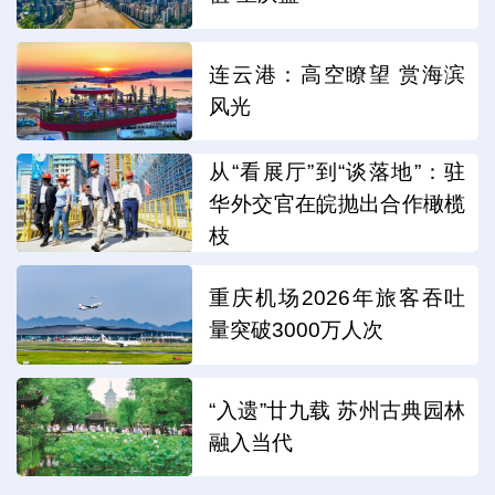
连云港：高空瞭望 赏海滨
风光
从“看展厅”到“谈落地”：驻
华外交官在皖抛出合作橄榄
枝
重庆机场2026年旅客吞吐
量突破3000万人次
“入遗”廿九载 苏州古典园林
融入当代