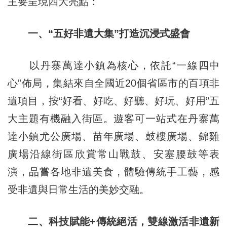
主要呈現四大亮點：
一、“五好非遺大集”打造沉浸式盛會
以丹寨萬達小鎮為核心，依託“一線四中
心”佈局，集結來自全國近20個省區市的百項非
遺項目，按“好看、好吃、好聽、好玩、好用”五
大主題有機融入街區。遊客可一站式在丹寨萬
達小鎮尤公廣場、苗年廣場、鼓樓廣場、錦雞
廣場沿線街區欣賞常山戰鼓、安塞腰鼓等表
演，品嘗各地非遺美食，體驗傳統手工藝，感
受非遺與日常生活的美妙交融。
二、科技賦能+傳統絕活，雙線激活非遺新