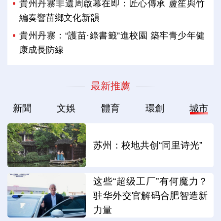
貴州丹寨非遺周啟幕在即：匠心傳承 蘆笙與竹
編奏響苗鄉文化新韻
貴州丹寨：“護苗·綠書籤”進校園 築牢青少年健
康成長防線
最新推薦
新聞
文娛
體育
環創
城市
苏州：校地共创“同里诗光”
这些“超级工厂”有何魔力？
驻华外交官解码合肥智造新
力量