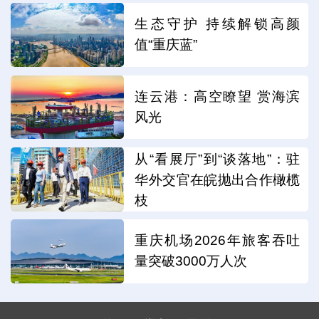
生态守护 持续解锁高颜
值“重庆蓝”
连云港：高空瞭望 赏海滨
风光
从“看展厅”到“谈落地”：驻
华外交官在皖抛出合作橄榄
枝
重庆机场2026年旅客吞吐
量突破3000万人次