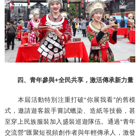
四、青年參與+全民共享，激活傳承新力量
本屆活動特別注重打破“你展我看”的舊模
式，邀請遊客親手嘗試蠟染、造紙等技藝，甚
至穿上民族服裝加入盛裝巡遊隊伍。通過“青年
交流營”匯聚短視頻創作者與年輕傳承人，激發