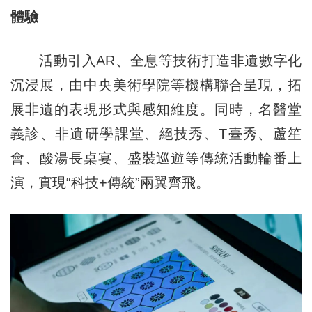
體驗
活動引入AR、全息等技術打造非遺數字化
沉浸展，由中央美術學院等機構聯合呈現，拓
展非遺的表現形式與感知維度。同時，名醫堂
義診、非遺研學課堂、絕技秀、T臺秀、蘆笙
會、酸湯長桌宴、盛裝巡遊等傳統活動輪番上
演，實現“科技+傳統”兩翼齊飛。