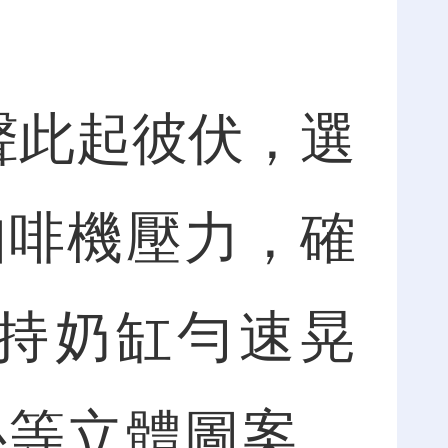
聲此起彼伏，選
咖啡機壓力，確
持奶缸勻速晃
心等立體圖案，