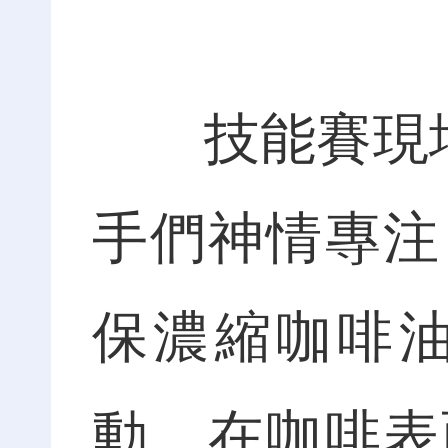
技能賽現場，
手們神情專注
保濃縮咖啡
動，在咖啡表