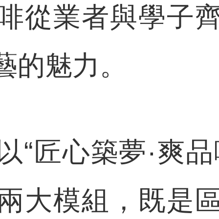
啡從業者與學子
藝的魅力。
匠心築夢·爽品
兩大模組，既是