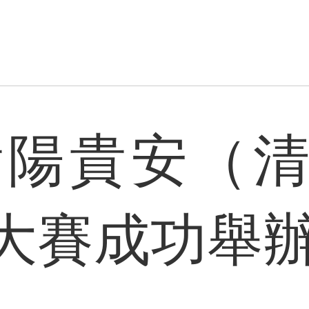
年貴陽貴安（
大賽成功舉