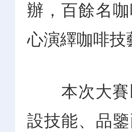
辦，百餘名咖
心演繹咖啡技
本次大賽以“
設技能、品鑒