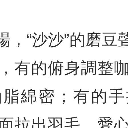
“沙沙”的磨豆
，有的俯身調整
油脂綿密；有的手
面拉出羽毛、愛