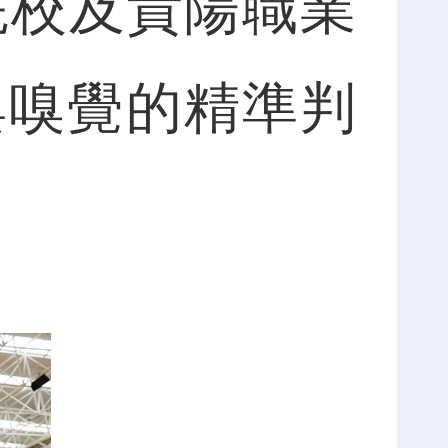
院校及貴陽職業
與嗅覺的精準判