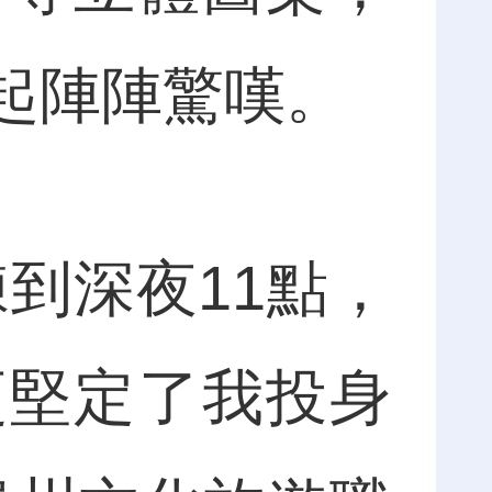
起陣陣驚嘆。
到深夜11點，
更堅定了我投身