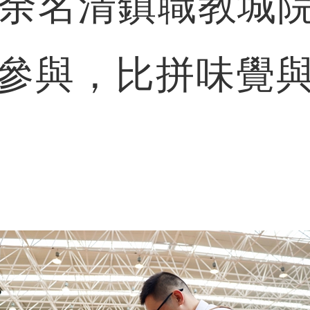
0余名清鎮職教城
參與，比拼味覺