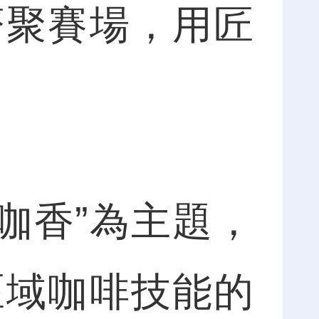
齊聚賽場，用匠
咖香”為主題，
區域咖啡技能的