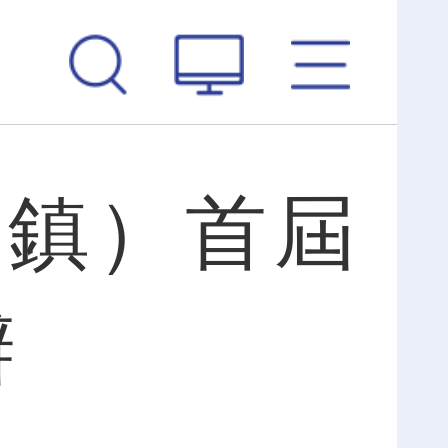
清鎮）首屆
辦