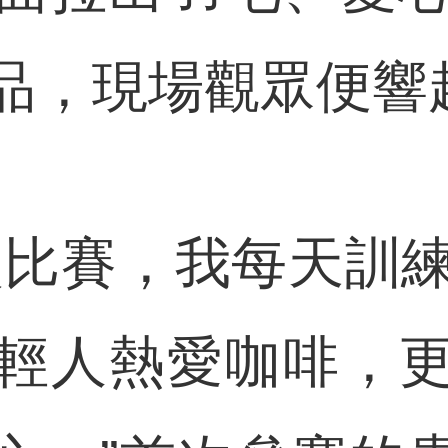
品，現場觀眾便響
賽，我每天訓練
輕人熱愛咖啡，