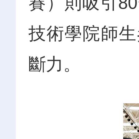
賽）則吸引8
技術學院師生
斷力。