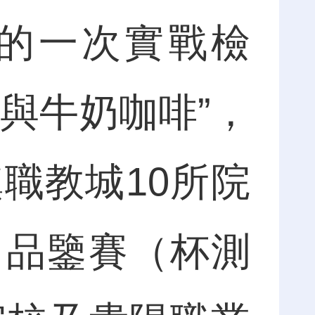
的一次實戰檢
與牛奶咖啡”，
職教城10所院
；品鑒賽（杯測