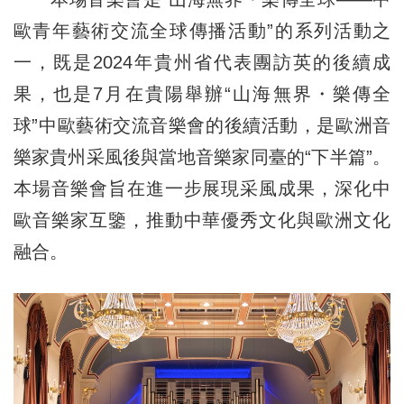
歐青年藝術交流全球傳播活動”的系列活動之
一，既是2024年貴州省代表團訪英的後續成
果，也是7月在貴陽舉辦“山海無界・樂傳全
球”中歐藝術交流音樂會的後續活動，是歐洲音
樂家貴州采風後與當地音樂家同臺的“下半篇”。
本場音樂會旨在進一步展現采風成果，深化中
歐音樂家互鑒，推動中華優秀文化與歐洲文化
融合。