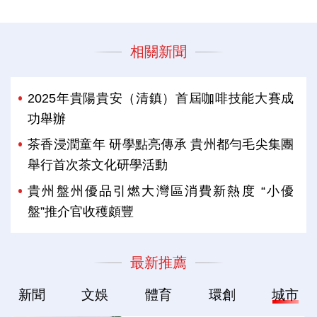
相關新聞
2025年貴陽貴安（清鎮）首屆咖啡技能大賽成
功舉辦
茶香浸潤童年 研學點亮傳承 貴州都勻毛尖集團
舉行首次茶文化研學活動
貴州盤州優品引燃大灣區消費新熱度 “小優
盤”推介官收穫頗豐
最新推薦
新聞
文娛
體育
環創
城市