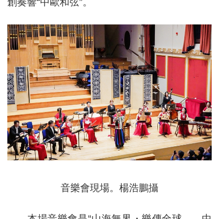
創奏響“中歐和弦”。
音樂會現場。楊浩鵬攝
本場音樂會是“山海無界・樂傳全球——中