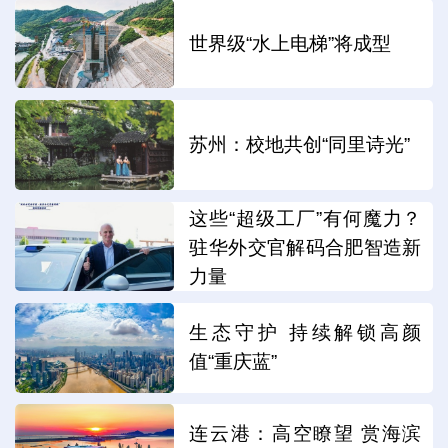
世界级“水上电梯”将成型
苏州：校地共创“同里诗光”
这些“超级工厂”有何魔力？
驻华外交官解码合肥智造新
力量
生态守护 持续解锁高颜
值“重庆蓝”
连云港：高空瞭望 赏海滨