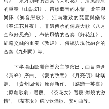
馬》、東方韻味的合奏《茉莉花》、唐風詩意
的重奏《山語幻》、苗族鄉音的木葉、蘆笙與
樂隊《鄉音戀歌》、江南雅致的琵琶與樂隊
《春江花月夜》、非遺傳承的侗族大歌《八月
金秋好風光》、布依風情的合奏《好花紅》、
絲路交融的重奏《敦煌》、傳統與現代融合的
合奏《九州同》等。
下半場由歐洲音樂家主導演出，曲目包含
《黃蜂》序曲、《愛的致意》《月亮頌》咏嘆
調、《貴州回憶》原創新作、《蝶戀一英臺》
（原創歌劇）選段、《茶花女》選段“燃燒的激
情”、《茶花女》選段飲酒歌、安可曲等。