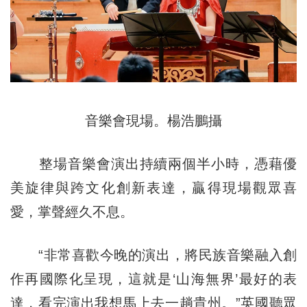
音樂會現場。楊浩鵬攝
整場音樂會演出持續兩個半小時，憑藉優
美旋律與跨文化創新表達，贏得現場觀眾喜
愛，掌聲經久不息。
“非常喜歡今晚的演出，將民族音樂融入創
作再國際化呈現，這就是‘山海無界’最好的表
達，看完演出我想馬上去一趟貴州。”英國聽眾