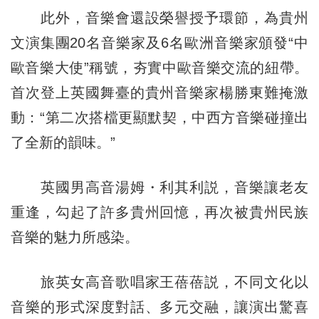
此外，音樂會還設榮譽授予環節，為貴州
文演集團20名音樂家及6名歐洲音樂家頒發“中
歐音樂大使”稱號，夯實中歐音樂交流的紐帶。
首次登上英國舞臺的貴州音樂家楊勝東難掩激
動：“第二次搭檔更顯默契，中西方音樂碰撞出
了全新的韻味。”
英國男高音湯姆・利其利説，音樂讓老友
重逢，勾起了許多貴州回憶，再次被貴州民族
音樂的魅力所感染。
旅英女高音歌唱家王蓓蓓説，不同文化以
音樂的形式深度對話、多元交融，讓演出驚喜