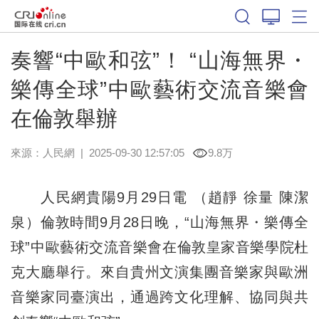
奏響“中歐和弦”！ “山海無界・
樂傳全球”中歐藝術交流音樂會
在倫敦舉辦
來源：
人民網
|
2025-09-30 12:57:05
9.8万
人民網貴陽9月29日電 （趙靜 徐量 陳潔
泉）倫敦時間9月28日晚，“山海無界・樂傳全
球”中歐藝術交流音樂會在倫敦皇家音樂學院杜
克大廳舉行。來自貴州文演集團音樂家與歐洲
音樂家同臺演出，通過跨文化理解、協同與共