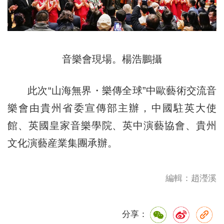
音樂會現場。楊浩鵬攝
此次“山海無界・樂傳全球”中歐藝術交流音
樂會由貴州省委宣傳部主辦，中國駐英大使
館、英國皇家音樂學院、英中演藝協會、貴州
文化演藝産業集團承辦。
編輯：趙瀅溪
分享：