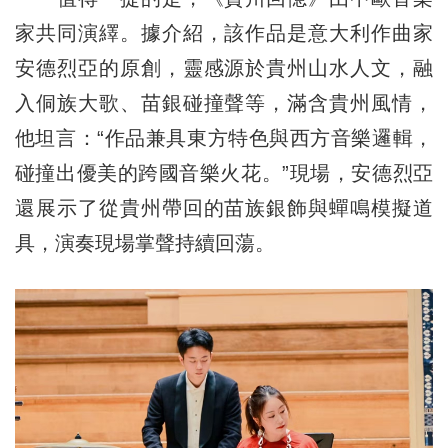
家共同演繹。據介紹，該作品是意大利作曲家
安德烈亞的原創，靈感源於貴州山水人文，融
入侗族大歌、苗銀碰撞聲等，滿含貴州風情，
他坦言：“作品兼具東方特色與西方音樂邏輯，
碰撞出優美的跨國音樂火花。”現場，安德烈亞
還展示了從貴州帶回的苗族銀飾與蟬鳴模擬道
具，演奏現場掌聲持續回蕩。