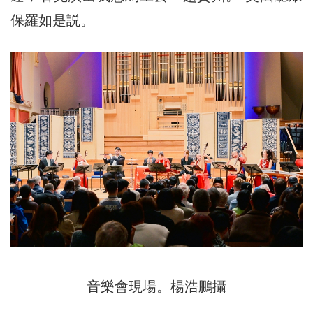
保羅如是説。
音樂會現場。楊浩鵬攝