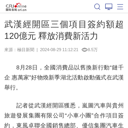
武漢經開區三個項目簽約額超
120億元 釋放消費新活力
來源：
極目新聞
|
2024-08-29 11:12:21
8.5万
8月28日，全國消費品以舊換新行動“鏈千
企 惠萬家”好物煥新季湖北活動啟動儀式在武漢
舉行。
記者從武漢經開區獲悉，嵐圖汽車與貴州
旅遊發展集團有限公司“小車小團”合作項目簽
約，東風卓聯全國銷售總部、優信集團汽車生