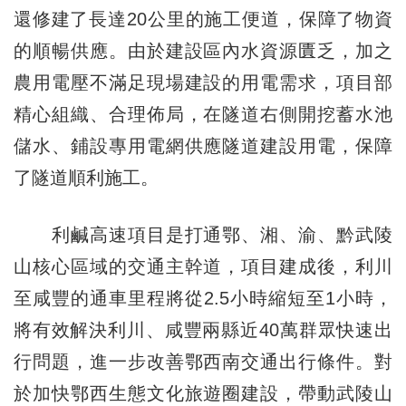
還修建了長達20公里的施工便道，保障了物資
的順暢供應。由於建設區內水資源匱乏，加之
農用電壓不滿足現場建設的用電需求，項目部
精心組織、合理佈局，在隧道右側開挖蓄水池
儲水、鋪設專用電網供應隧道建設用電，保障
了隧道順利施工。
利鹹高速項目是打通鄂、湘、渝、黔武陵
山核心區域的交通主幹道，項目建成後，利川
至咸豐的通車里程將從2.5小時縮短至1小時，
將有效解決利川、咸豐兩縣近40萬群眾快速出
行問題，進一步改善鄂西南交通出行條件。對
於加快鄂西生態文化旅遊圈建設，帶動武陵山