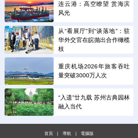
连云港：高空瞭望 赏海滨
风光
从“看展厅”到“谈落地”：驻
华外交官在皖抛出合作橄榄
枝
重庆机场2026年旅客吞吐
量突破3000万人次
“入遗”廿九载 苏州古典园林
融入当代
首頁
|
導航
|
電腦版