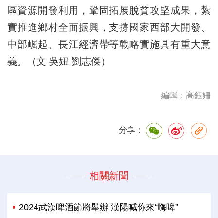
區資源開發利用，鞏固拓展脫貧攻堅成果，紮
實推進鄉村全面振興，支撐國家西部大開發、
中部崛起、長江經濟帶等戰略實施具有重大意
義。（文 吳妞 劉志傑）
編輯：高鈺姍
分享：
相關新聞
2024武漢啤酒節將舉辦 漢陽喊你來“嗨啤”