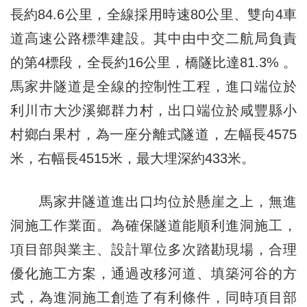
長約84.6公里，全線採用時速80公里、雙向4車
道高速公路標準建設。其中由中交二航局負責
的第4標段，全長約16公里，橋隧比達81.3% 。
馬家井隧道是全線的控制性工程，進口端位於
利川市大沙溪鄉群力村，出口端位於咸豐縣小
村鄉白果村，為一座分離式隧道，左幅長4575
米，右幅長4515米，最大埋深約433米。
馬家井隧道進出口均位於懸崖之上，無進
洞施工作業面。為確保隧道能順利進洞施工，
項目部與業主、設計單位多次踏勘現場，合理
優化施工方案，通過改移河道、填築河谷的方
式，為進洞施工創造了有利條件，同時項目部