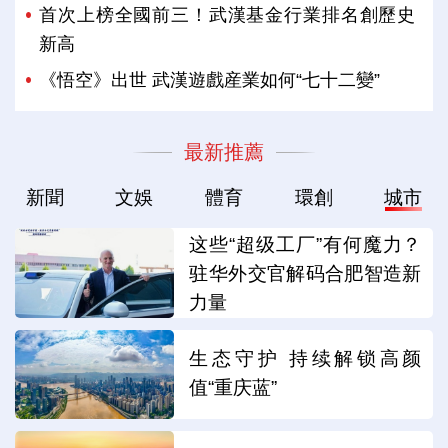
首次上榜全國前三！武漢基金行業排名創歷史
新高
《悟空》出世 武漢遊戲産業如何“七十二變”
最新推薦
新聞
文娛
體育
環創
城市
这些“超级工厂”有何魔力？
驻华外交官解码合肥智造新
力量
生态守护 持续解锁高颜
值“重庆蓝”