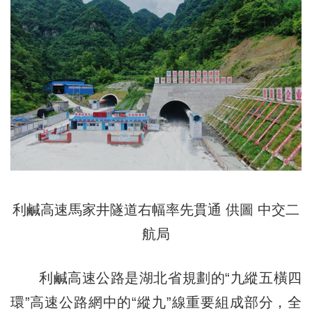
利鹹高速馬家井隧道右幅率先貫通 供圖 中交二
航局
利鹹高速公路是湖北省規劃的“九縱五橫四
環”高速公路網中的“縱九”線重要組成部分，全