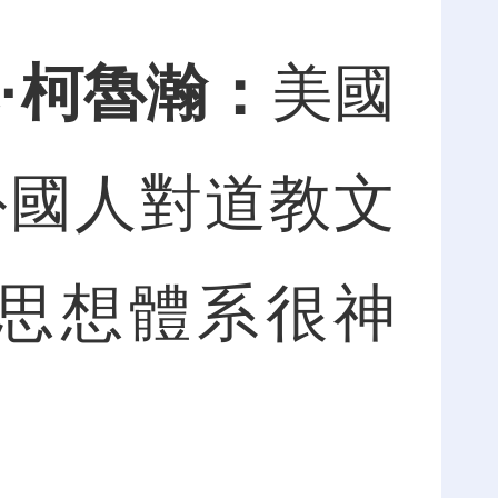
·柯魯瀚：
美國
外國人對道教文
思想體系很神