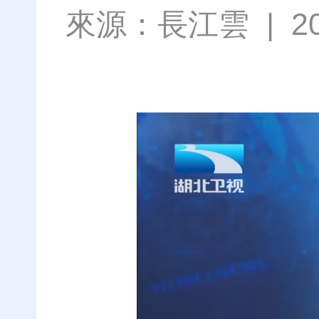
來源：
長江雲
|
2