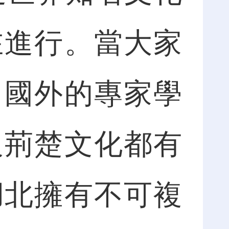
在進行。當大家
自國外的專家學
及荊楚文化都有
湖北擁有不可複