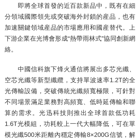
即將全球首發的近百款新品中，既有在細
分領域國際領先或突破海外封鎖的産品，也有
加速關鍵領域産品的市場應用和國産替代。上
下游企業在光博會形成“熱帶雨林式”協同創新網
絡。
中國信科旗下烽火通信將展出多芯光纖、
空芯光纖等新型纖纜，支持單波速率1.2T的全
光傳輸設備，突破傳統光纖頻寬極限，可針對
不同場景滿足業務對高頻寬、低時延傳輸和聯
算的需求。光迅科技則推出全球首款低功耗
1.6T光模組，功耗較上一代大幅降低，可在單
模光纖500米距離內穩定傳輸8×200G信號，解