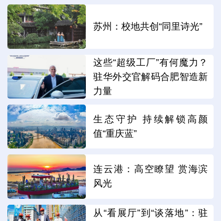
苏州：校地共创“同里诗光”
这些“超级工厂”有何魔力？
驻华外交官解码合肥智造新
力量
生态守护 持续解锁高颜
值“重庆蓝”
连云港：高空瞭望 赏海滨
风光
从“看展厅”到“谈落地”：驻