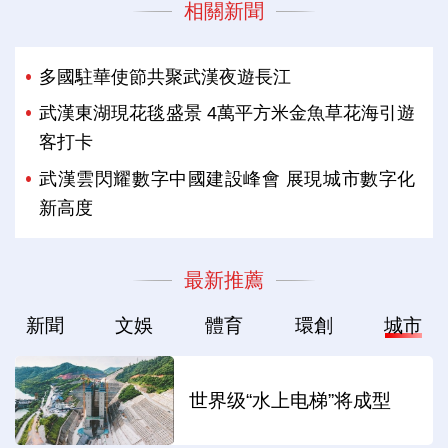
相關新聞
多國駐華使節共聚武漢夜遊長江
武漢東湖現花毯盛景 4萬平方米金魚草花海引遊
客打卡
武漢雲閃耀數字中國建設峰會 展現城市數字化
新高度
最新推薦
新聞
文娛
體育
環創
城市
世界级“水上电梯”将成型