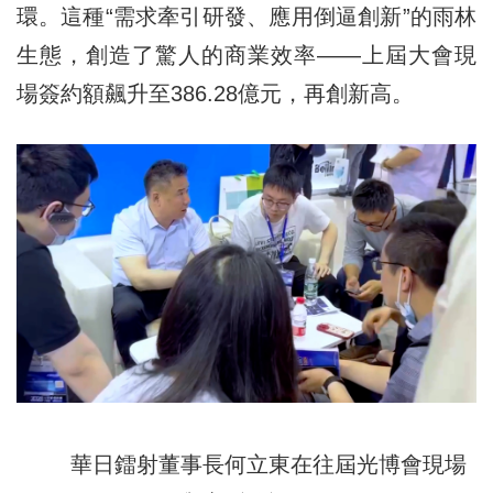
環。這種“需求牽引研發、應用倒逼創新”的雨林
生態，創造了驚人的商業效率——上屆大會現
場簽約額飆升至386.28億元，再創新高。
華日鐳射董事長何立東在往屆光博會現場