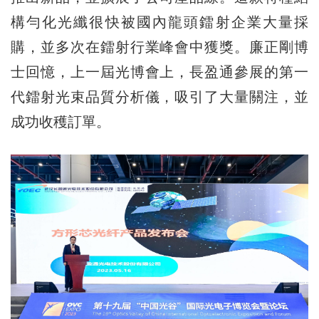
構勻化光纖很快被國內龍頭鐳射企業大量採
購，並多次在鐳射行業峰會中獲獎。廉正剛博
士回憶，上一屆光博會上，長盈通參展的第一
代鐳射光束品質分析儀，吸引了大量關注，並
成功收穫訂單。