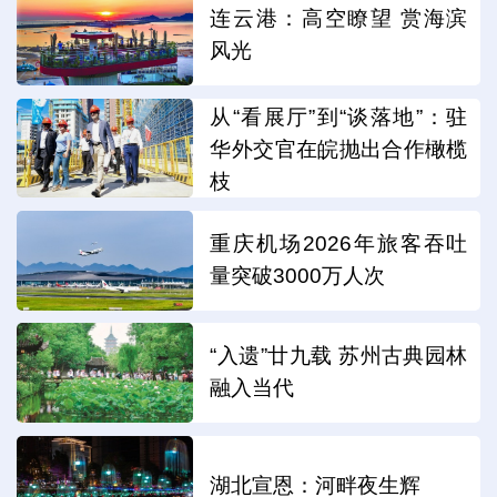
连云港：高空瞭望 赏海滨
风光
从“看展厅”到“谈落地”：驻
华外交官在皖抛出合作橄榄
枝
重庆机场2026年旅客吞吐
量突破3000万人次
“入遗”廿九载 苏州古典园林
融入当代
湖北宣恩：河畔夜生辉