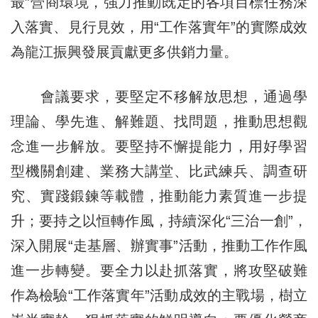
最”營商環境，強力推動既定的各項目標任務深
入落實、見行見效，用“工作落實年”的實際成效
為龍江振興發展貢獻更多供銷力量。
會議要求，要堅定不移解放思想，通過學
理論、學先進、解難題、找問題，推動思想觀
念進一步解放。要堅持不懈提能力，用好學習
型機關創建、業務大講堂、比武練兵、調查研
究、實踐鍛鍊等載體，推動能力素質進一步提
升；要持之以恒轉作風，持續深化“三治一創”，
深入開展“走基層、辦實事”活動，推動工作作風
進一步轉變。要全力以赴抓落實，將攻堅破難
作為檢驗“工作落實年”活動成效的主戰場，樹立