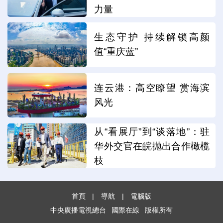
力量
生态守护 持续解锁高颜
值“重庆蓝”
连云港：高空瞭望 赏海滨
风光
从“看展厅”到“谈落地”：驻
华外交官在皖抛出合作橄榄
枝
首頁
|
導航
|
電腦版
中央廣播電視總台
國際在線
版權所有