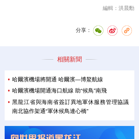
編輯：洪晨勳
分享：
相關新聞
哈爾濱機場將開通 哈爾濱—博鰲航線
哈爾濱機場開通海口航線 助“候鳥”南飛
黑龍江省與海南省簽訂異地軍休服務管理協議
南北協作架通“軍休候鳥連心橋”