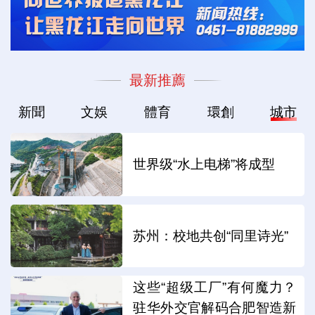
最新推薦
新聞
文娛
體育
環創
城市
世界级“水上电梯”将成型
苏州：校地共创“同里诗光”
这些“超级工厂”有何魔力？
驻华外交官解码合肥智造新