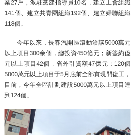
業27戶，派駐黨建指導員10名，建立工會組織
141個、建立共青團組織192個、建立婦聯組織
118個。
今年以來，長春汽開區滾動洽談5000萬元
以上項目300余個，總投資450億元；新簽約億
元以上項目42個，省外引資額47億元；120個
5000萬元以上項目于5月底前全部實現開復工，
目前，今年全區計劃建設5000萬元以上項目達
到124個。