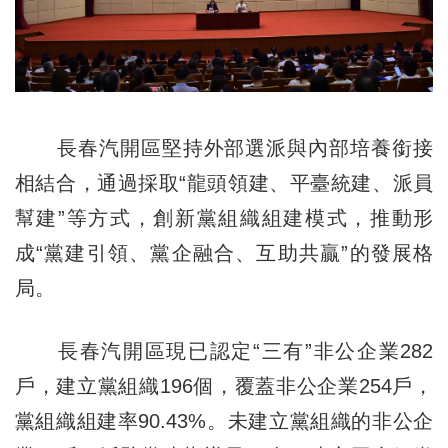
長春汽開區堅持外部選派與內部培養銜接
相結合，通過採取“龍頭領建、平臺統建、派員
幫建”等方式，創新黨組織組建模式，推動形
成“黨建引領、黨企融合、互助共贏”的發展格
局。
長春汽開區現已認定“三有”非公企業282
戶，建立黨組織196個，覆蓋非公企業254戶，
黨組織組建率90.43%。未建立黨組織的非公企