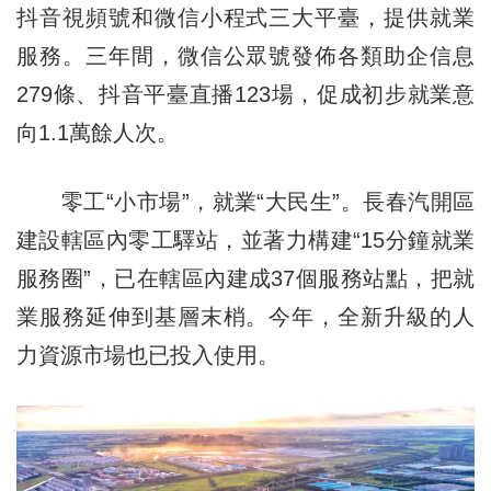
抖音視頻號和微信小程式三大平臺，提供就業
服務。三年間，微信公眾號發佈各類助企信息
279條、抖音平臺直播123場，促成初步就業意
向1.1萬餘人次。
零工“小市場”，就業“大民生”。長春汽開區
建設轄區內零工驛站，並著力構建“15分鐘就業
服務圈”，已在轄區內建成37個服務站點，把就
業服務延伸到基層末梢。今年，全新升級的人
力資源市場也已投入使用。