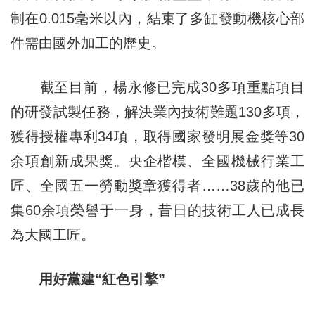
制在0.015毫米以內，結束了多缸發動機核心部
件需由國外加工的歷史。
截至目前，楊永修已完成30多項重點項目
的研發試製任務，解決業內技術難題130多項，
獲得授權專利34項，取得國家發明展金獎等30
余項創新成果獎。央企楷模、全國機械行業工
匠、全國五一勞動獎章獲得者……38歲的他已
集60余項榮譽于一身，昔日的技術工人已成長
為大國工匠。
用好黨建“紅色引擎”