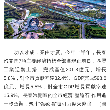
功以才成，業由才廣。今年上半年，長春
汽開區7項主要經濟指標全部實現正增長，區屬
工業逆勢上揚，完成産值201.3億元、增長
5.8%，對全市貢獻率達32.4%。GDP完成598.8
億元、增長5.5%，對全市GDP增長貢獻率達
15.9%。長春汽開區的全市經濟“壓艙石”作用進
一步凸顯，聚才“強磁場”吸引力越來越強。（圖