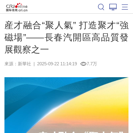
産才融合“聚人氣” 打造聚才“強
磁場”——長春汽開區高品質發
展觀察之一
來源：
新華社
|
2025-09-22 11:14:19
7.7万