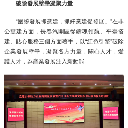
破除發展壁壘凝聚力量
“圍繞發展抓黨建，抓好黨建促發展。”在非
公黨建方面，長春汽開區從鑄魂領航、平臺搭
建、貼心服務三個方面著手，以“紅色引擎”破除
企業發展壁壘，凝聚各方力量，關心人才，愛
護人才，為産業發展注入新動能。