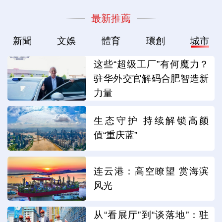
最新推薦
新聞
文娛
體育
環創
城市
这些“超级工厂”有何魔力？
驻华外交官解码合肥智造新
力量
生态守护 持续解锁高颜
值“重庆蓝”
连云港：高空瞭望 赏海滨
风光
从“看展厅”到“谈落地”：驻