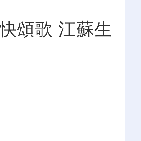
頌歌 江蘇生