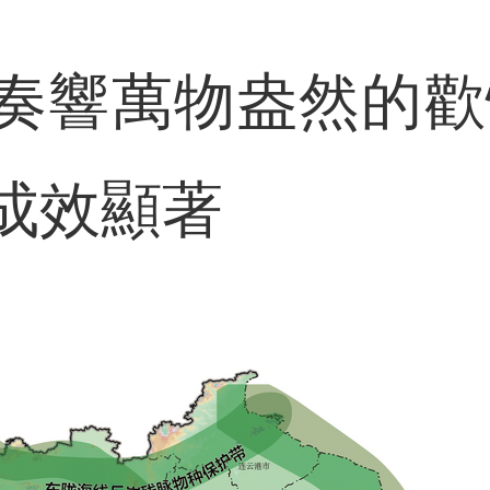
響萬物盎然的歡快
成效顯著