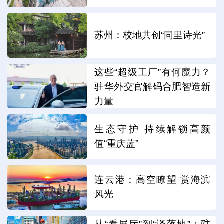
苏州：校地共创“同里诗光”
这些“超级工厂”有何魔力？
驻华外交官解码合肥智造新
力量
生态守护 持续解锁高颜
值“重庆蓝”
连云港：高空瞭望 赏海滨
风光