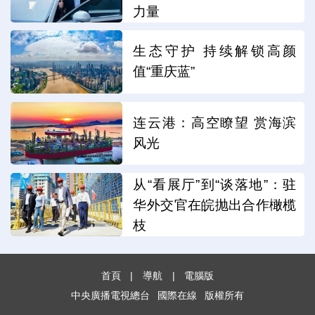
力量
生态守护 持续解锁高颜
值“重庆蓝”
连云港：高空瞭望 赏海滨
风光
从“看展厅”到“谈落地”：驻
华外交官在皖抛出合作橄榄
枝
首頁
|
導航
|
電腦版
中央廣播電視總台
國際在線
版權所有