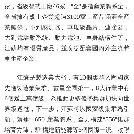
家，省級智慧工廠46家。“全”是指産業體系全，
全省擁有規上企業超過3100家，産品涵蓋全産
業鏈條，小到感測器、車規級晶片、連接器，
大到電驅動系統、動力電池、車身結構件等，
江蘇均有優質産品，並廣泛配套國內外主流整
車生産企業。
江蘇是製造業大省，有10個集群入圍國家
先進製造業集群、數量全國第一，8大行業中有
6個邁上萬億級。為推動更多優勢集群加快向世
界級邁進，下一步，江蘇將以國家級集群為引
領，聚焦“1650”産業體系，全力構建“556”集群
培育方陣，即“構建新能源等5個國際一流、物聯