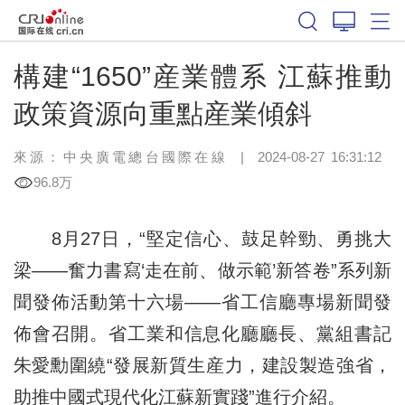
構建“1650”産業體系 江蘇推動
政策資源向重點産業傾斜
來源：中央廣電總台國際在線
|
2024-08-27 16:31:12
96.8万
8月27日，“堅定信心、鼓足幹勁、勇挑大
梁——奮力書寫‘走在前、做示範’新答卷”系列新
聞發佈活動第十六場——省工信廳專場新聞發
佈會召開。省工業和信息化廳廳長、黨組書記
朱愛勳圍繞“發展新質生産力，建設製造強省，
助推中國式現代化江蘇新實踐”進行介紹。