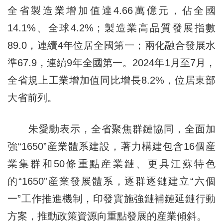
全省製造業增加值達4.66萬億元，佔全國
14.1%、全球4.2%；製造業高品質發展指數
89.0，連續4年位居全國第一；兩化融合發展水
準67.9，連續9年全國第一。2024年1月至7月，
全省規上工業增加值同比增長8.2%，位居東部
大省前列。
朱愛勳表示，全省聚焦群鏈協同，全面加
強“1650”産業體系建設，著力構建包含16個産
業集群和50條重點産業鏈、更具江蘇特色
的“1650”産業發展體系，逐群逐鏈建立“六個
一”工作推進機制，印發實施強鏈補鏈延鏈行動
方案，推動政策資源向重點發展的産業傾斜。