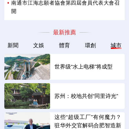
南通市江海志願者協會第四屆會員代表大會召
開
最新推薦
新聞
文娛
體育
環創
城市
世界级“水上电梯”将成型
苏州：校地共创“同里诗光”
这些“超级工厂”有何魔力？
驻华外交官解码合肥智造新