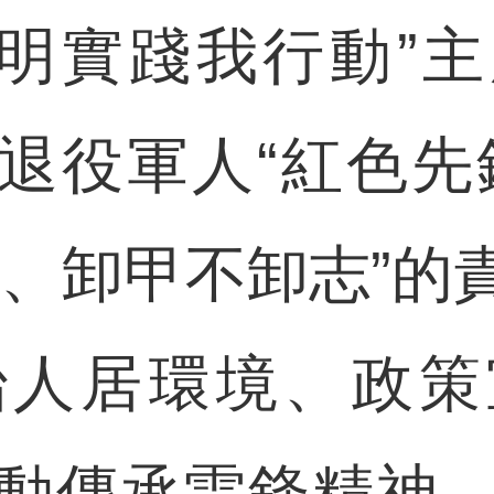
文明實踐我行動”
退役軍人“紅色先
色、卸甲不卸志”的
治人居環境、政策
動傳承雷鋒精神