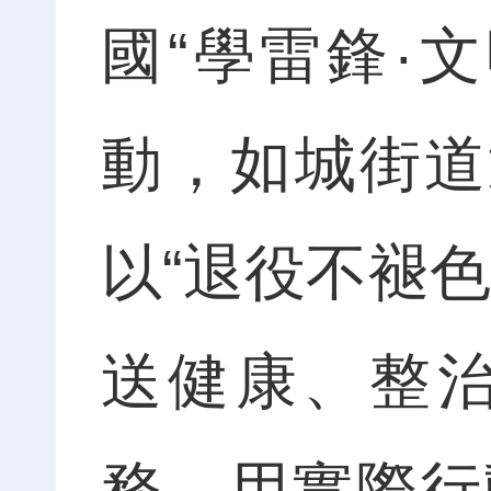
國“學雷鋒·
動，如城街道
以“退役不褪
送健康、整
務，用實際行