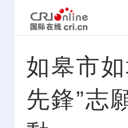
如皋市如
先鋒”志