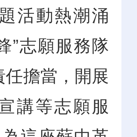
主題活動熱潮涌
鋒”志願服務隊
責任擔當，開展
宣講等志願服
，為這座蘇中革