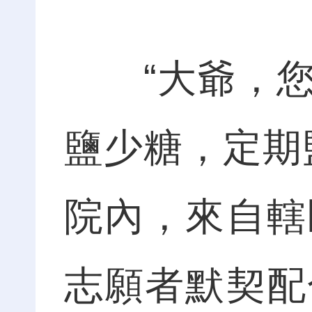
“大爺，您
鹽少糖，定期
院內，來自轄
志願者默契配