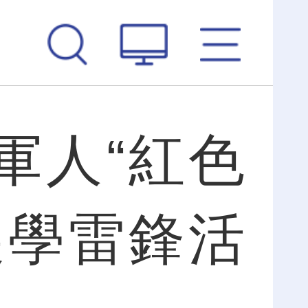
軍人“紅色
展學雷鋒活