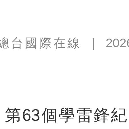
總台國際在線
|
202
第63個學雷鋒紀