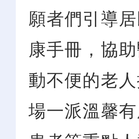
願者們引導居
康手冊，協助
動不便的老人
場一派溫馨有