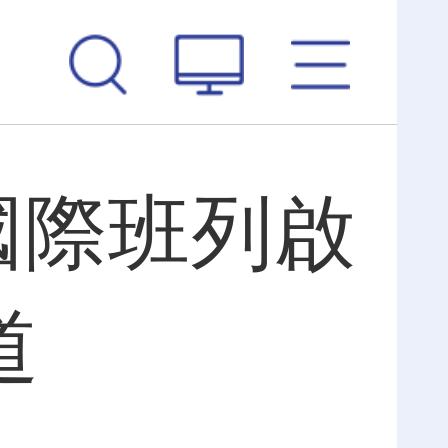
國際班列啟
道