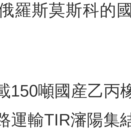
俄羅斯莫斯科的
50噸國産乙丙
路運輸TIR瀋陽集