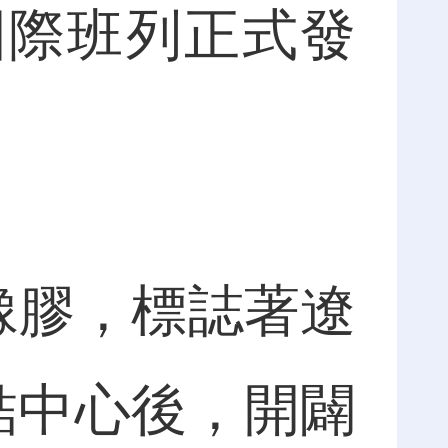
國際班列正式發
橡膠，標誌著遼
結中心後，開闢