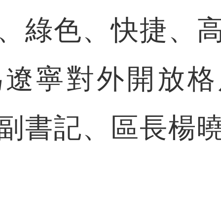
、綠色、快捷、
為遼寧對外開放格
副書記、區長楊