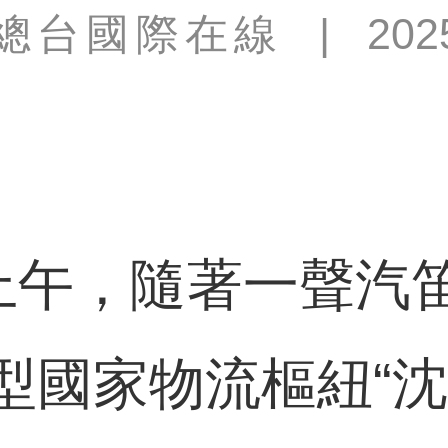
總台國際在線
|
202
午，隨著一聲汽
型國家物流樞紐“沈