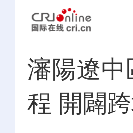
瀋陽遼中
程 開闢