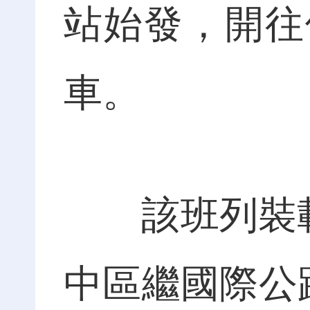
站始發，開往
車。
該班列裝載1
中區繼國際公