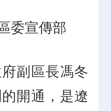
中區委宣傳部
府副區長馮冬
列的開通，是遼