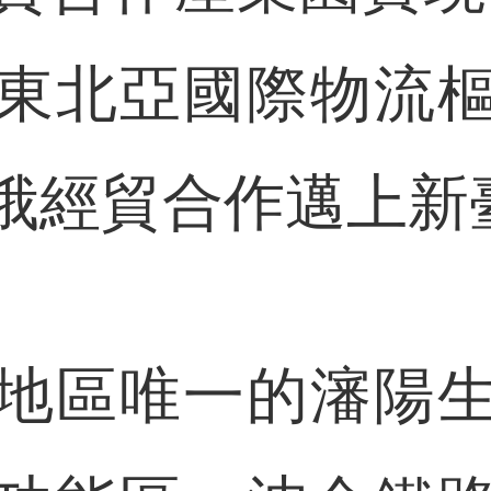
東北亞國際物流
俄經貿合作邁上新
區唯一的瀋陽生