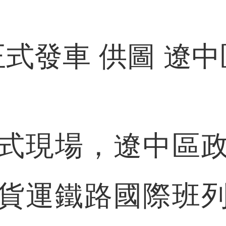
式發車 供圖 遼
現場，遼中區政
貨運鐵路國際班