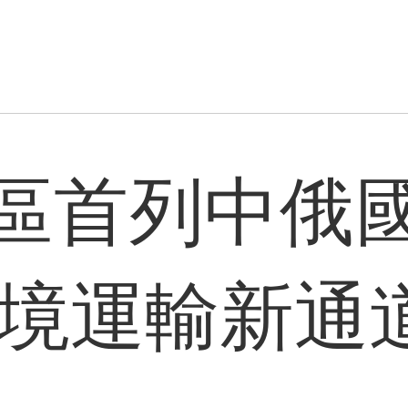
區首列中俄
跨境運輸新通