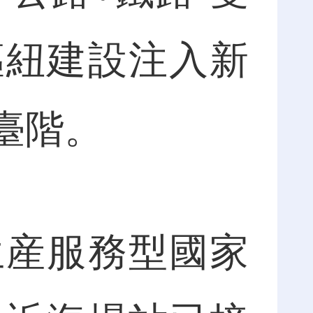
樞紐建設注入新
臺階。
産服務型國家