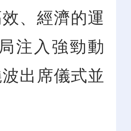
高效、經濟的運
局注入強勁動
曉波出席儀式並