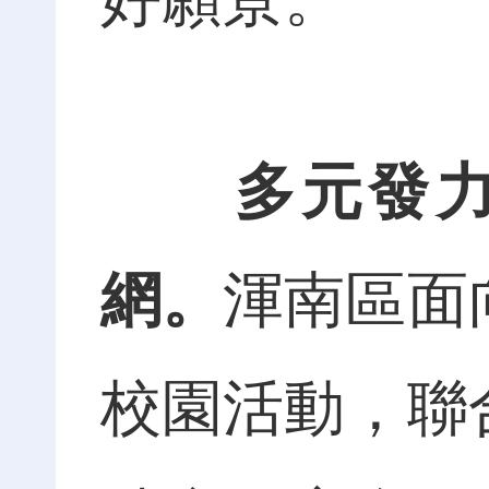
多元發
網。
渾南區面
校園活動，聯