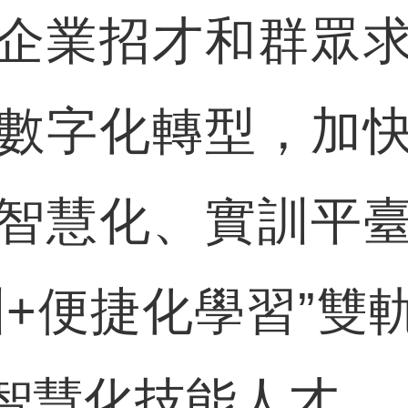
企業招才和群眾
數字化轉型，加
智慧化、實訓平
訓+便捷化學習”雙
智慧化技能人才。