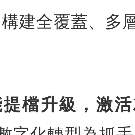
，構建全覆蓋、多
能提檔升級，激活
數字化轉型為抓手