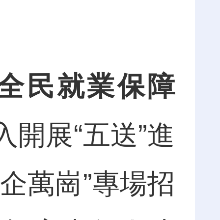
全民就業保障
開展“五送”進
企萬崗”專場招