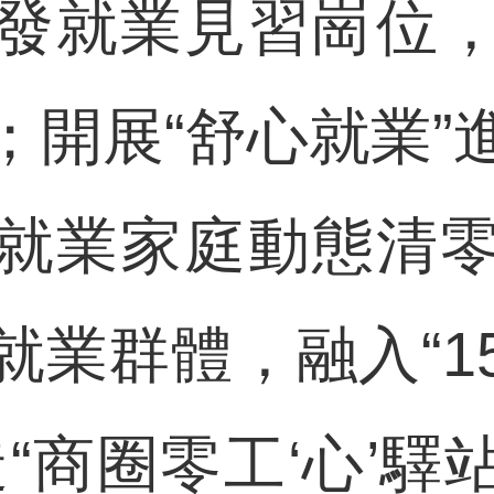
發就業見習崗位
；開展“舒心就業”
就業家庭動態清
就業群體，融入“1
“商圈零工‘心’