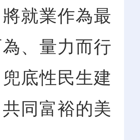
，將就業作為最
而為、量力而行
、兜底性民生建
向共同富裕的美