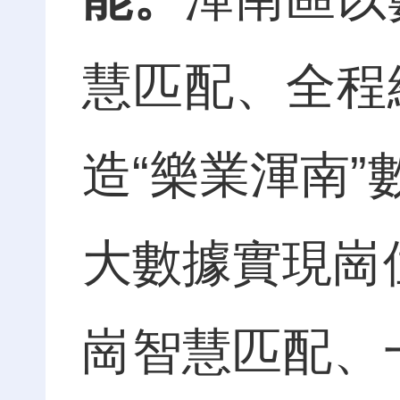
慧匹配、全程
造“樂業渾南”
大數據實現崗
崗智慧匹配、