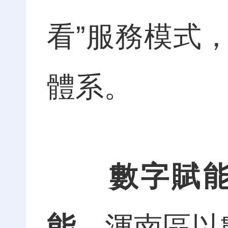
看”服務模式
體系。
數字賦
能。
渾南區以