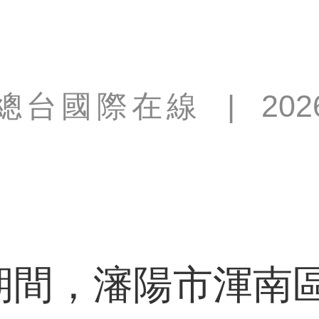
總台國際在線
|
202
間，瀋陽市渾南