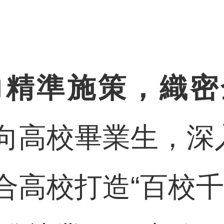
力精準施策，織密
向高校畢業生，深入
合高校打造“百校千