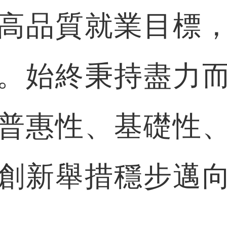
高品質就業目標
。始終秉持盡力
普惠性、基礎性
創新舉措穩步邁