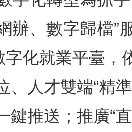
網辦、數字歸檔”
數字化就業平臺，
位、人才雙端“精準
一鍵推送；推廣“