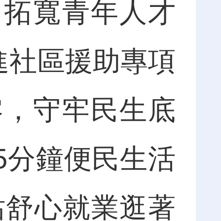
，拓寬青年人才
進社區援助專項
零，守牢民生底
5分鐘便民生活
驛站舒心就業逛著