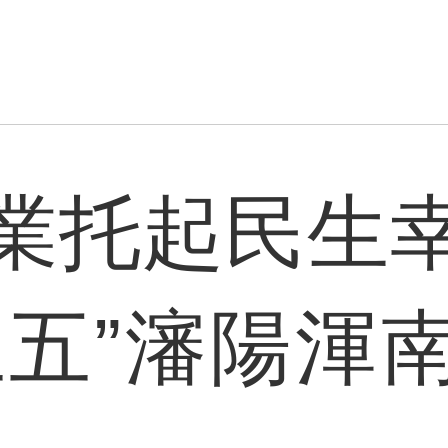
業托起民生
五五”瀋陽渾