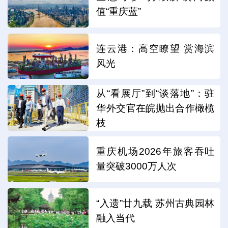
值“重庆蓝”
连云港：高空瞭望 赏海滨
风光
从“看展厅”到“谈落地”：驻
华外交官在皖抛出合作橄榄
枝
重庆机场2026年旅客吞吐
量突破3000万人次
“入遗”廿九载 苏州古典园林
融入当代