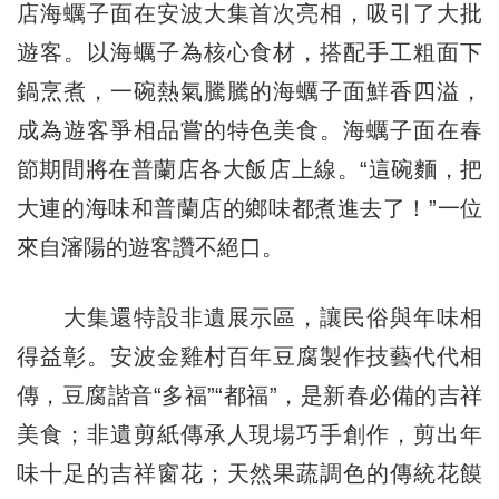
店海蠣子面在安波大集首次亮相，吸引了大批
遊客。以海蠣子為核心食材，搭配手工粗面下
鍋烹煮，一碗熱氣騰騰的海蠣子面鮮香四溢，
成為遊客爭相品嘗的特色美食。海蠣子面在春
節期間將在普蘭店各大飯店上線。“這碗麵，把
大連的海味和普蘭店的鄉味都煮進去了！”一位
來自瀋陽的遊客讚不絕口。
大集還特設非遺展示區，讓民俗與年味相
得益彰。安波金雞村百年豆腐製作技藝代代相
傳，豆腐諧音“多福”“都福”，是新春必備的吉祥
美食；非遺剪紙傳承人現場巧手創作，剪出年
味十足的吉祥窗花；天然果蔬調色的傳統花饃