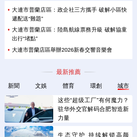
大連市普蘭店區：政企社三方攜手 破解小區快
遞配送“難題”
大連市普蘭店區：陸島航線票務升級 破解協童
出行“堵點”
大連市普蘭店區舉辦2026新春交響音樂會
最新推薦
新聞
文娛
體育
環創
城市
这些“超级工厂”有何魔力？
驻华外交官解码合肥智造新
力量
生态守护 持续解锁高颜