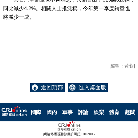
同比減少4.2%。相關人士推測稱，今年第一季度銷量也
將減少一成。
[編輯：黃蓉]
返回頂部
進入桌面版
國際
國內
軍事
評論
娛樂
體育
趣聞
網絡傳播視聽節目許可證 0102006