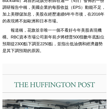
Buckland）為首的花旗分析師在週一（4日）發佈的一份
調研報告中稱，美國企業的每股收益（EPS）動能不足，
加上美聯儲加息，美股在經歷連續6年牛市後，在2016年
的表現將不如歐洲和日本市場。
報道稱，花旗並非唯一一個不看好今年美股表現機
構。RBC資本市場公司新年前夕將標普500指數年底點位
預期從2300點下調至2250點，並指出低油價和經濟趨勢
是其下調預期的原因。