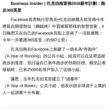
Business Insider | 扎克伯格宣佈2016新年計劃：跑
步365英里
Facebook首席執行官馬克•扎克伯格幾天前宣佈今年
將親自開發類似《鋼鐵俠》中賈維斯那樣的智慧管家，4
日晚間又在自己的Facebook頁面上宣佈了一項新挑戰：
今年一共要跑365英里（約587公里）。
扎克伯格在Facebook上創建了一個名為“奔跑年”
（A Year of Running）的公共小組，組員可以在這裡追蹤
跑步的進度，並討論自己新年跑步的預期目標。截至記者
發稿時，已有25000名用戶加入了這個小組。
據悉，去年扎克伯克曾建立了“讀書年”
（A Year of Books）公共小組，他表示跟全球成千上萬的
人一起讀書十分有趣。