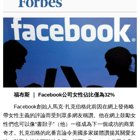
福布斯 ｜ Facebook公司女性佔比僅為32%
Facebook創始人馬克·扎克伯格此前因在網上發佈略
帶女性主義的評論而受到眾多網友稱讚。他在網上鼓勵女
性們也可以像“書獃子”（他）一樣成為下一個成功的商業
奇才。扎克伯格的此番言論令美國多家媒體讚揚其關愛女