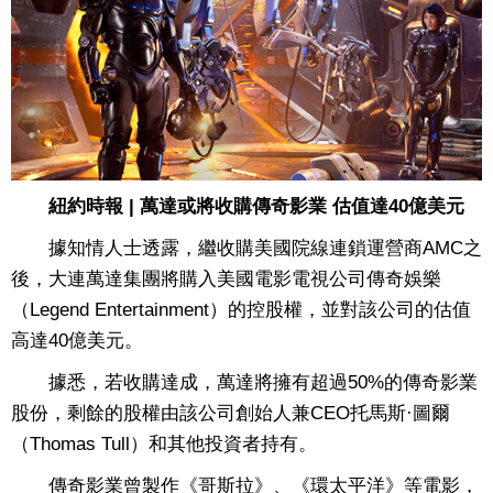
紐約時報 | 萬達或將收購傳奇影業 估值達40億美元
據知情人士透露，繼收購美國院線連鎖運營商AMC之
後，大連萬達集團將購入美國電影電視公司傳奇娛樂
（Legend Entertainment）的控股權，並對該公司的估值
高達40億美元。
據悉，若收購達成，萬達將擁有超過50%的傳奇影業
股份，剩餘的股權由該公司創始人兼CEO托馬斯·圖爾
（Thomas Tull）和其他投資者持有。
傳奇影業曾製作《哥斯拉》、《環太平洋》等電影，