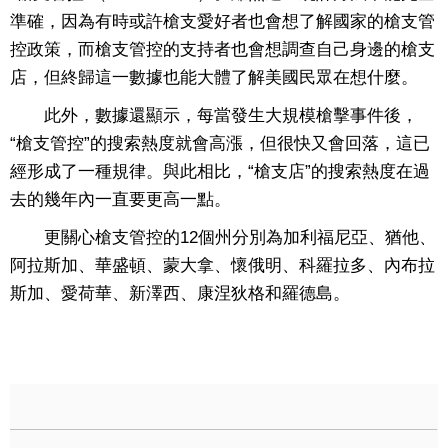
準確，因為有時或許槍支愛好者也會想了解國家的槍支管
控政策，而槍支管控的支持者也會想調查自己身邊的槍支
店，但終歸這一數據也能大體了解美國民眾在想什麼。
此外，數據還顯示，每當發生大規模槍擊事件後，
“槍支管控”的搜索熱度就會高漲，但很快又會回落，這已
經形成了一種規律。與此相比，“槍支店”的搜索熱度在過
去的幾年內一直要更高一點。
更關心槍支管控的12個州分別為加利福尼亞、猶他、
阿拉斯加、華盛頓、蒙大拿、懷俄明、科羅拉多、內布拉
斯加、愛荷華、新澤西、康涅狄格和羅德島。