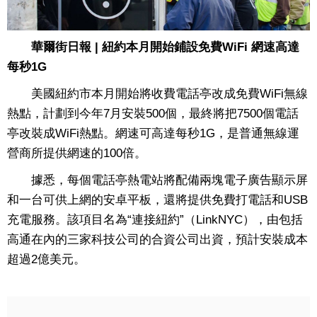
華爾街日報 | 紐約本月開始鋪設免費WiFi 網速高達
每秒1G
美國紐約市本月開始將收費電話亭改成免費WiFi無線
熱點，計劃到今年7月安裝500個，最終將把7500個電話
亭改裝成WiFi熱點。網速可高達每秒1G，是普通無線運
營商所提供網速的100倍。
據悉，每個電話亭熱電站將配備兩塊電子廣告顯示屏
和一台可供上網的安卓平板，還將提供免費打電話和USB
充電服務。該項目名為“連接紐約”（LinkNYC），由包括
高通在內的三家科技公司的合資公司出資，預計安裝成本
超過2億美元。