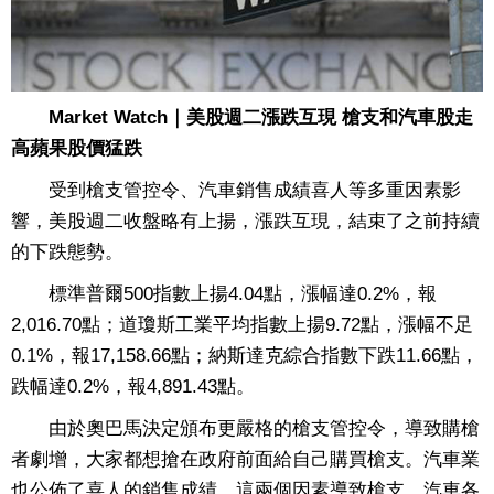
Market Watch｜美股週二漲跌互現 槍支和汽車股走
高蘋果股價猛跌
受到槍支管控令、汽車銷售成績喜人等多重因素影
響，美股週二收盤略有上揚，漲跌互現，結束了之前持續
的下跌態勢。
標準普爾500指數上揚4.04點，漲幅達0.2%，報
2,016.70點；道瓊斯工業平均指數上揚9.72點，漲幅不足
0.1%，報17,158.66點；納斯達克綜合指數下跌11.66點，
跌幅達0.2%，報4,891.43點。
由於奧巴馬決定頒布更嚴格的槍支管控令，導致購槍
者劇增，大家都想搶在政府前面給自己購買槍支。汽車業
也公佈了喜人的銷售成績。這兩個因素導致槍支、汽車各