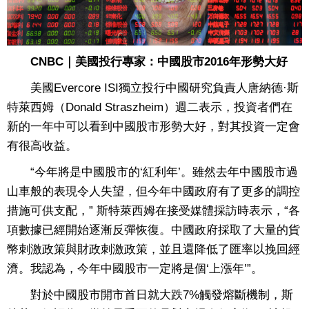
CNBC｜美國投行專家：中國股市2016年形勢大好
美國Evercore ISI獨立投行中國研究負責人唐納德·斯
特萊西姆（Donald Straszheim）週二表示，投資者們在
新的一年中可以看到中國股市形勢大好，對其投資一定會
有很高收益。
“今年將是中國股市的‘紅利年’。雖然去年中國股市過
山車般的表現令人失望，但今年中國政府有了更多的調控
措施可供支配，” 斯特萊西姆在接受媒體採訪時表示，“各
項數據已經開始逐漸反彈恢復。中國政府採取了大量的貨
幣刺激政策與財政刺激政策，並且還降低了匯率以挽回經
濟。我認為，今年中國股市一定將是個‘上漲年’”。
對於中國股市開市首日就大跌7%觸發熔斷機制，斯