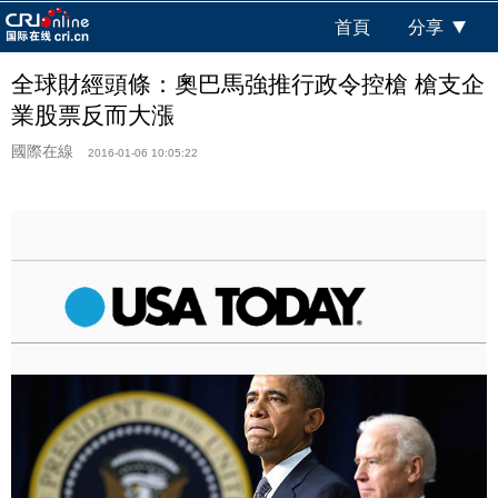
首頁
分享
全球財經頭條：奧巴馬強推行政令控槍 槍支企
業股票反而大漲
國際在線
2016-01-06 10:05:22