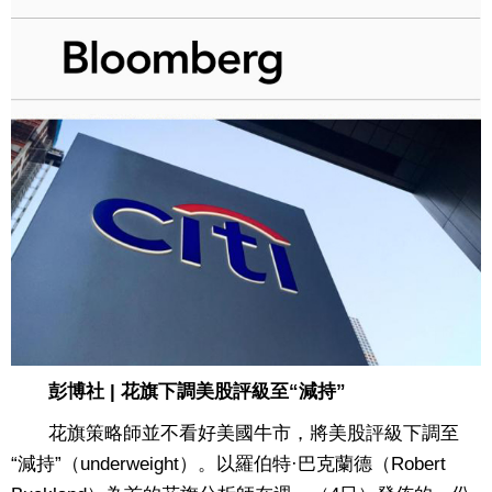
彭博社 | 花旗下調美股評級至“減持”
花旗策略師並不看好美國牛市，將美股評級下調至
“減持”（underweight）。以羅伯特·巴克蘭德（Robert