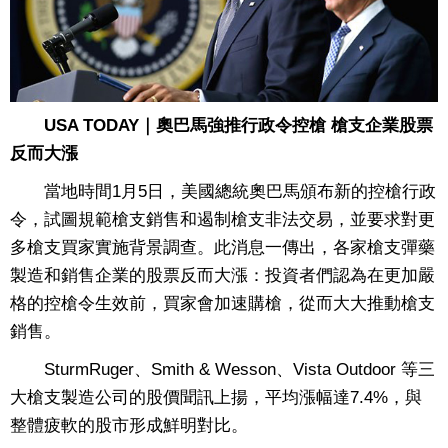
USA TODAY｜奧巴馬強推行政令控槍 槍支企業股票
反而大漲
當地時間1月5日，美國總統奧巴馬頒布新的控槍行政
令，試圖規範槍支銷售和遏制槍支非法交易，並要求對更
多槍支買家實施背景調查。此消息一傳出，各家槍支彈藥
製造和銷售企業的股票反而大漲：投資者們認為在更加嚴
格的控槍令生效前，買家會加速購槍，從而大大推動槍支
銷售。
SturmRuger、Smith & Wesson、Vista Outdoor 等三
大槍支製造公司的股價聞訊上揚，平均漲幅達7.4%，與
整體疲軟的股市形成鮮明對比。