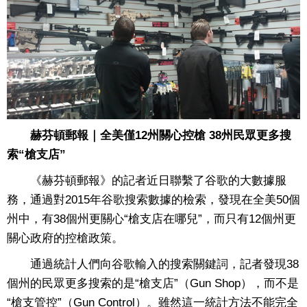
赫芬頓郵報｜全美僅12州關心控槍 38州民眾更多搜
索“槍支店”
《赫芬頓郵報》的記者近日聯繫了谷歌的大數據服
務，通過對2015年谷歌搜索數據的檢索，發現在全美50個
州中，有38個州更關心“槍支店在哪兒”，而只有12個州更
關心政府的控槍政策。
通過統計人們向谷歌輸入的搜索關鍵詞，記者發現38
個州的民眾更多搜索的是“槍支店”（Gun Shop），而不是
“槍支管控”（Gun Control）。雖然這一統計方法不能完全