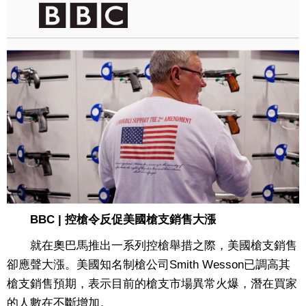
BBC | 控槍令反促美國槍支銷售大漲
就在奧巴馬推出一系列控槍舉措之際，美國槍支銷售
卻應聲大漲。美國知名制槍公司Smith Wesson已調高其
槍支銷售預期，表示目前的槍支市場異常火爆，潛在買家
的人數在不斷增加。