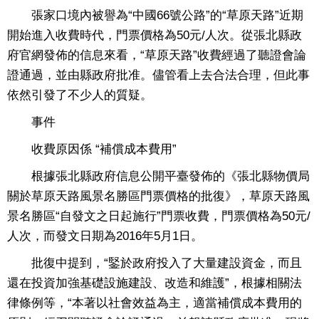
張家口境內被譽為“中國66號公路”的“草原天路”近期
開始進入收費時代，門票價格為50元/人次。從張北縣政
府官網發佈的信息來看，“草原天路”收費經過了聽證會論
證通過，並由縣政府批准。儘管看上去合法合理，但此事
依然引發了不少人的質疑。
事件
收費原因係 “補償成本費用”
根據張北縣政府信息公開平臺發佈的《張北縣物價局
關於草原天路風景名勝區門票價格的批復》，草原天路風
景名勝區“自發文之日起施行”門票收費，門票價格為50元/
人次，而發文日期為2016年5月1日。
批復中提到，“鋻於政府投入了大量建設資金，而且
還在投資加強基礎設施建設、改造和維護”，根據相關法
律條例等，“本著以社會效益為主，適當補償成本費用的