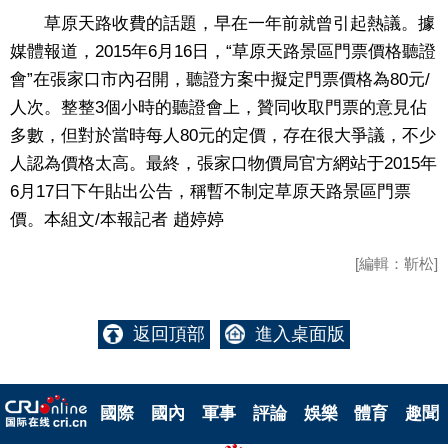
草原天路收費的話題，早在一年前就曾引起熱議。據
媒體報道，2015年6月16日，“草原天路景區門票價格聽證
會”在張家口市內召開，聽證方案中擬定門票價格為80元/
人次。整整3個小時的聽證會上，贊同收取門票的意見佔
多數，但對於當時每人80元的定價，存在很大爭議，不少
人認為價格太高。最終，張家口物價局官方網站于2015年
6月17日下午貼出公告，稱暫不制定草原天路景區門票
價。本組文/本報記者 趙婷婷
[編輯：靳松]
返回頂部
進入桌面版
國際
國內
軍事
評論
娛樂
體育
趣聞