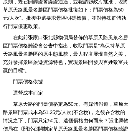
原則，經召開聽證會論證通過，並報請縣政府批准，現將
草原天路風景名勝區門票價格批復如下：門票價格為50
元/人次”。批復中還要求景區明碼標價，並對特殊群體執
行門票優惠政策。
在此前張家口張北縣物價局發佈的草原天路風景名勝
區門票價格聽證會公告中指出，收取門票是“為保持草原
天路風景名勝區的原生態風貌，最大程度展現自然之美，
充分發揮景區旅遊資源特色，實現景區開發與百姓致富共
贏的目標”。
門票價格依據
運營成本而定
草原天路的門票價格定為50元。有媒體報道，草原天
路景區門票成本為51.25元/人次(不含稅)，之後在含稅的
情況之下，門票只定50元。這個價格由何而來？張北縣物
價局在《關於召開制定草原天路風景名勝區門票價格聽證