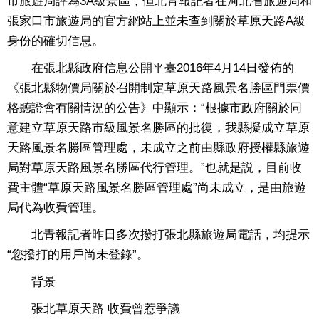
市旅遊局評為3A級景區，但北青報記者在河北省旅遊局和
張家口市旅遊局的官方網站上並未查到關於草原天路A級
身份的確切信息。
在張北縣政府信息公開平臺2016年4月14日發佈的
《張北縣物價局關於召開制定草原天路風景名勝區門票價
格聽證會有關情況的公告》中顯示：“根據市政府關於同
意建立草原天路市級風景名勝區的批復，我縣擬成立草原
天路風景名勝區管理處，未成立之前由縣政府授權縣旅遊
局對草原天路風景名勝區代行管理。”也就是説，目前收
費主體“草原天路風景名勝區管理處”尚未成立，是由旅遊
局代為收費管理。
北青報記者昨日多次撥打張北縣旅遊局電話，均提示
“您撥打的用戶尚未登錄”。
背景
張北草原天路 收費曾惹爭議