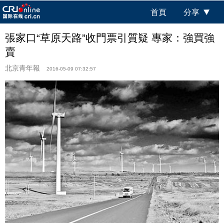
首頁
分享
張家口“草原天路”收門票引質疑 專家：強買強
賣
北京青年報
2016-05-09 07:32:57