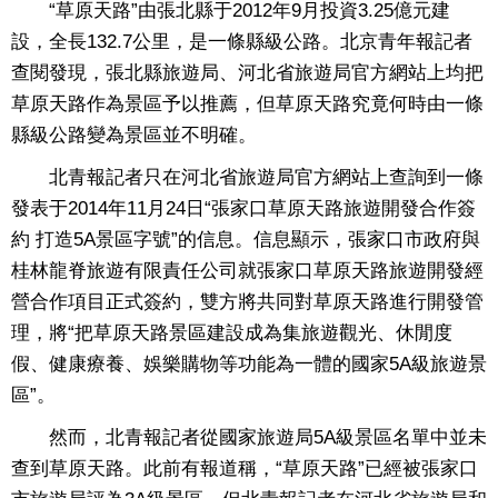
“草原天路”由張北縣于2012年9月投資3.25億元建
設，全長132.7公里，是一條縣級公路。北京青年報記者
查閱發現，張北縣旅遊局、河北省旅遊局官方網站上均把
草原天路作為景區予以推薦，但草原天路究竟何時由一條
縣級公路變為景區並不明確。
北青報記者只在河北省旅遊局官方網站上查詢到一條
發表于2014年11月24日“張家口草原天路旅遊開發合作簽
約 打造5A景區字號”的信息。信息顯示，張家口市政府與
桂林龍脊旅遊有限責任公司就張家口草原天路旅遊開發經
營合作項目正式簽約，雙方將共同對草原天路進行開發管
理，將“把草原天路景區建設成為集旅遊觀光、休閒度
假、健康療養、娛樂購物等功能為一體的國家5A級旅遊景
區”。
然而，北青報記者從國家旅遊局5A級景區名單中並未
查到草原天路。此前有報道稱，“草原天路”已經被張家口