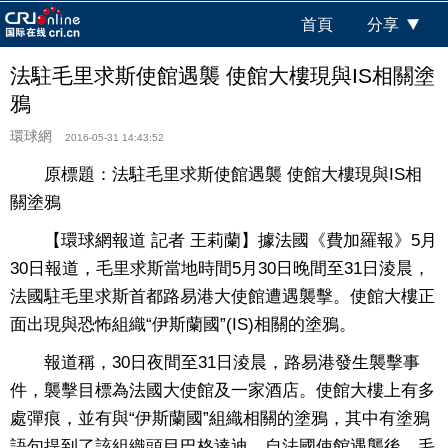
首頁
分享
法駐毛里求斯使館遇襲 使館大樓現與IS相關塗
鴉
環球網
2016-05-31 14:43:52
原標題：法駐毛里求斯使館遇襲 使館大樓現與IS相
關塗鴉
【環球網報道 記者 王莉蘭】據法國《費加羅報》5月
30日報道，毛里求斯當地時間5月30日晚間至31日淩晨，
法國駐毛里求斯首都路易港大使館遭遇襲擊。使館大樓正
面出現與恐怖組織“伊斯蘭國”(IS)相關的塗鴉。
報道稱，30日夜間至31日淩晨，路易港發生襲擊事
件，襲擊目標為法國大使館及一家酒店。使館大樓上有多
處彈痕，並有與“伊斯蘭國”組織相關的塗鴉，其中有塗鴉
語句提到了該組織頭目巴格達迪。自法國使館遇襲後，毛