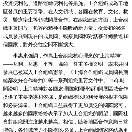
投資便利化、道路運輸便利化等措施。上合組織成為了地
區發展的重要引擎。在人文領域，各國在教育、文化、救
災、醫療衛生等領域開展合作。在組織建設方面，上合組
織本著開放、包容的精神不斷吸納新力量，從最初的6名
成員發展到現在的成員國、觀察員國和對話夥伴總數達18
個國家，對外交往空間不斷擴大。
李惠來強調，作為上合組織核心理念的“上海精神”
——互利、互惠、平等、協商、尊重多樣文明、謀求共同
發展已被寫入上合組織憲章、《上海合作組織成員國長期
睦鄰友好合作條約》等一系列組織重要文件中。 15年時
間證明，上海精神對各國處理國家間關係和開展區域合作
提供了重要指導和依據，是組織得以順利發展的根本保障
和必要源泉。上合組織日益贏得了更加廣泛的國際認可，
越來越多的國家紛紛表示了加入上合組織的願望，國際社
會對組織關注度越來越高。相信，隨著地區合作意願日益
增強，各領域潛力不斷得以挖掘，上合組織國家將結為更