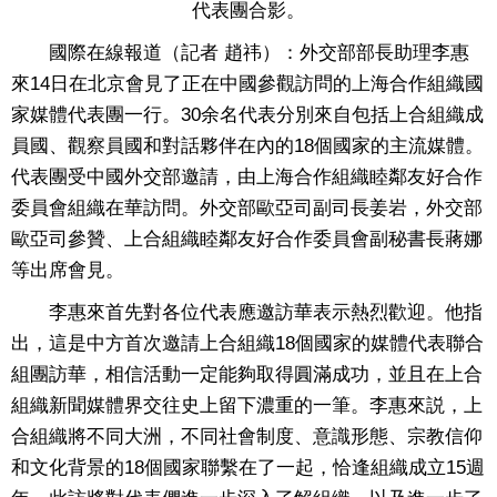
代表團合影。
國際在線報道（記者 趙祎）：外交部部長助理李惠
來14日在北京會見了正在中國參觀訪問的上海合作組織國
家媒體代表團一行。30余名代表分別來自包括上合組織成
員國、觀察員國和對話夥伴在內的18個國家的主流媒體。
代表團受中國外交部邀請，由上海合作組織睦鄰友好合作
委員會組織在華訪問。外交部歐亞司副司長姜岩，外交部
歐亞司參贊、上合組織睦鄰友好合作委員會副秘書長蔣娜
等出席會見。
李惠來首先對各位代表應邀訪華表示熱烈歡迎。他指
出，這是中方首次邀請上合組織18個國家的媒體代表聯合
組團訪華，相信活動一定能夠取得圓滿成功，並且在上合
組織新聞媒體界交往史上留下濃重的一筆。李惠來説，上
合組織將不同大洲，不同社會制度、意識形態、宗教信仰
和文化背景的18個國家聯繫在了一起，恰逢組織成立15週