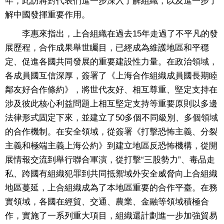
年，此訪將對代表們進一步深入了解組織，以及進一步了
解中國發揮重要作用。
李惠來指出，上合組織在過去15年走過了不平凡的發
展歷程，合作成果舉世矚目，已經成為維護地區和平穩
定、促進各國共同發展的重要建設性力量。在政治領域，
各成員國互信深厚，簽署了《上海合作組織成員國長期睦
鄰友好合作條約》，將世代友好、相互尊重、堅定支持在
涉及彼此核心利益問題上相互堅定支持等重要原則以多邊
法律形式固定下來，並建立了50多個不同級別、多個領域
的合作機制。在安全領域，從簽署《打擊恐怖主義、分裂
主義和極端主義上海公約》到建立地區反恐怖機構，從開
展情報交流到舉行聯合軍演，從打擊“三股勢力”、毒品走
私、跨國有組織犯罪到共同抵禦域外安全威脅向上合組織
地區蔓延，上合組織成為了本地區重要的合作平臺。在務
實領域，各國在經貿、交通、農業、金融等領域積極合
作，實施了一系列重大項目，組織還計劃進一步加強貿易