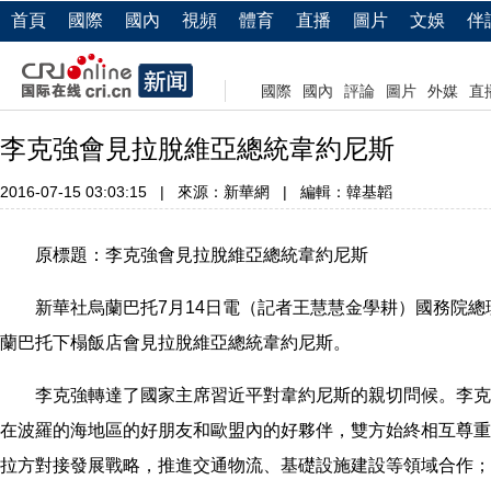
首頁
國際
國內
視頻
體育
直播
圖片
文娛
伴
國際
國內
評論
圖片
外媒
直
李克強會見拉脫維亞總統韋約尼斯
2016-07-15 03:03:15
|
來源：新華網
|
編輯：韓基韜
原標題：李克強會見拉脫維亞總統韋約尼斯
新華社烏蘭巴托7月14日電（記者王慧慧金學耕）國務院總理
蘭巴托下榻飯店會見拉脫維亞總統韋約尼斯。
李克強轉達了國家主席習近平對韋約尼斯的親切問候。李克
在波羅的海地區的好朋友和歐盟內的好夥伴，雙方始終相互尊重
拉方對接發展戰略，推進交通物流、基礎設施建設等領域合作；