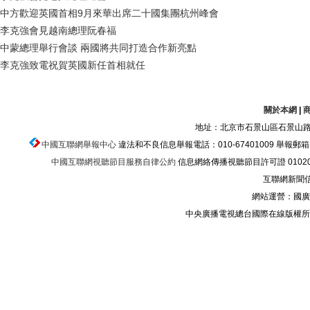
中方歡迎英國首相9月來華出席二十國集團杭州峰會
李克強會見越南總理阮春福
中蒙總理舉行會談 兩國將共同打造合作新亮點
李克強致電祝賀英國新任首相就任
關於本網
|
地址：北京市石景山區石景山路乙
中國互聯網舉報中心
違法和不良信息舉報電話：010-67401009 舉報郵箱：ju
中國互聯網視聽節目服務自律公約
信息網絡傳播視聽節目許可證 010200
互聯網新聞信息
網站運營：國廣
中央廣播電視總台國際在線版權所有