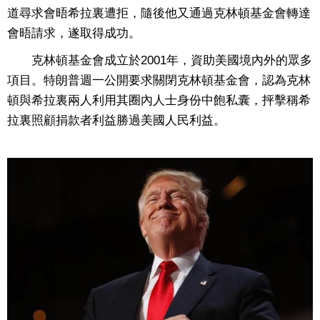
道尋求會晤希拉裏遭拒，隨後他又通過克林頓基金會轉達
會晤請求，遂取得成功。
克林頓基金會成立於2001年，資助美國境內外的眾多
項目。特朗普週一公開要求關閉克林頓基金會，認為克林
頓與希拉裏兩人利用其圈內人士身份中飽私囊，抨擊稱希
拉裏照顧捐款者利益勝過美國人民利益。