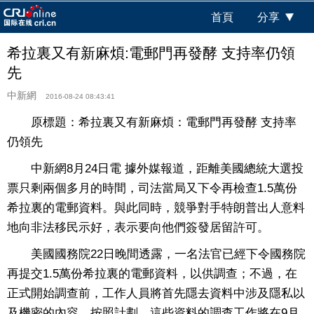
首頁
分享
希拉裏又有新麻煩:電郵門再發酵 支持率仍領
先
中新網
2016-08-24 08:43:41
原標題：希拉裏又有新麻煩：電郵門再發酵 支持率
仍領先
中新網8月24日電 據外媒報道，距離美國總統大選投
票只剩兩個多月的時間，司法當局又下令再檢查1.5萬份
希拉裏的電郵資料。與此同時，競爭對手特朗普出人意料
地向非法移民示好，表示要向他們簽發居留許可。
美國國務院22日晚間透露，一名法官已經下令國務院
再提交1.5萬份希拉裏的電郵資料，以供調查；不過，在
正式開始調查前，工作人員將首先隱去資料中涉及隱私以
及機密的內容。按照計劃，這些資料的調查工作將在9月