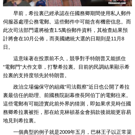
早前，希拉裏已經承認在任國務卿期間使用私人郵件
伺服器處理公務電郵。這些郵件中可能含有機密信息。而
此次司法部門還將檢查1.5萬份郵件資料，其檢查結果預
計將會在10月公佈，而美國總統大選的日期則是11月8
日。
這意味著在投票前不久，競爭對手特朗普又能抓住
“電郵門”大作文章，打擊希拉裏。目前的民調結果顯示希
拉裏的支持度領先於特朗普。
政治立場偏保守的組織“司法觀察”近日也公開了希拉
裏最信任的助理、前國務院副幕僚長阿伯丁的電郵往來。
這些電郵有可能證實此前外界的猜測，即如果求見時任國
務卿希拉裏被拒，那在給克林頓基金會捐款後就能更容易
地見到希拉裏。
一個典型的例子就是2009年五月，巴林王子以正常渠