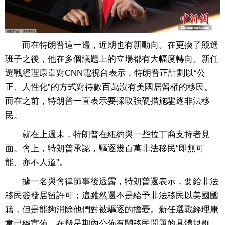
而在特朗普這一邊，近期也有新動向。在更換了競選
班子之後，他在多個議題上的立場都有大幅度轉向。新任
選戰經理康韋對CNN電視台表示，特朗普正計劃以“公
正、人性化”的方式對待數百萬沒有美國居留權的移民。
而在之前，特朗普一直表示要採取強硬措施驅逐非法移
民。
就在上週末，特朗普在紐約與一些拉丁裔支持者見
面。會上，特朗普承認，驅逐幾百萬非法移民“即無可
能、亦不人道”。
據一名與會律師事後透露，特朗普還表示，要給非法
移民簽發居留許可；這雖然還不是給予非法移民以美國國
籍，但是能夠消除他們對被驅逐的擔憂。新任選戰經理康
韋已經宣佈，在幾星期內公佈有關移民問題的具體規劃。