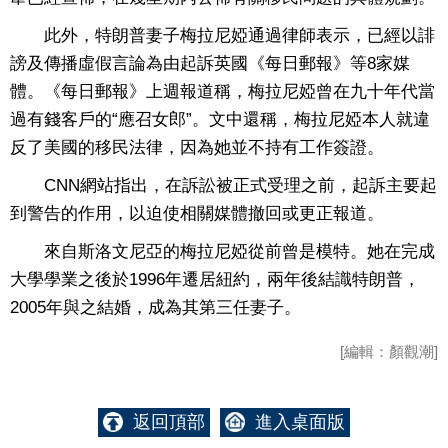
此外，特朗普妻子梅拉尼婭通過律師表示，已經以誹
謗及傳播虛假言論為由起訴英國《每日郵報》等8家媒
體。《每日郵報》上週報道稱，梅拉尼婭曾在九十年代當
過有錢客戶的“應召女郎”。文中還稱，梅拉尼婭本人就違
反了美國的移民法律，因為她並不持有工作簽證。
CNN網站指出，在訴訟被正式受理之前，起訴主要起
到警告的作用，以迫使相關媒體撤回或更正報道。
來自斯洛文尼亞的梅拉尼婭從前曾是模特。她在完成
大學學業之後於1996年遷居紐約，兩年後結識特朗普，
2005年與之結婚，成為其第三任妻子。
[編輯：顏觀潮]
返回頂部
進入桌面版