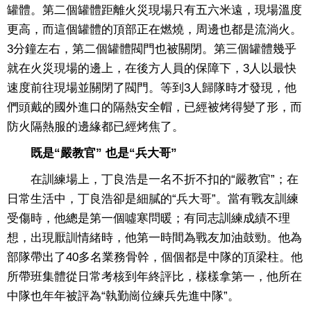
罐體。第二個罐體距離火災現場只有五六米遠，現場溫度
更高，而這個罐體的頂部正在燃燒，周邊也都是流淌火。
3分鐘左右，第二個罐體閥門也被關閉。第三個罐體幾乎
就在火災現場的邊上，在後方人員的保障下，3人以最快
速度前往現場並關閉了閥門。等到3人歸隊時才發現，他
們頭戴的國外進口的隔熱安全帽，已經被烤得變了形，而
防火隔熱服的邊緣都已經烤焦了。
既是“嚴教官” 也是“兵大哥”
在訓練場上，丁良浩是一名不折不扣的“嚴教官”；在
日常生活中，丁良浩卻是細膩的“兵大哥”。當有戰友訓練
受傷時，他總是第一個噓寒問暖；有同志訓練成績不理
想，出現厭訓情緒時，他第一時間為戰友加油鼓勁。他為
部隊帶出了40多名業務骨幹，個個都是中隊的頂梁柱。他
所帶班集體從日常考核到年終評比，樣樣拿第一，他所在
中隊也年年被評為“執勤崗位練兵先進中隊”。