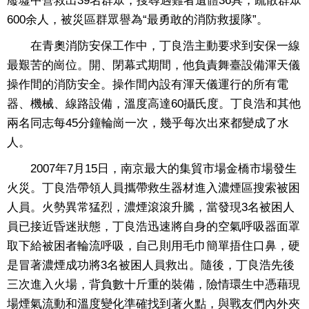
廢墟中營救出39名群眾，搜尋遇難者遺體36具，疏散群眾
600余人，被災區群眾譽為“最勇敢的消防救援隊”。
在青奧消防安保工作中，丁良浩主動要求到安保一線
最艱苦的崗位。開、閉幕式期間，他負責舞臺設備渾天儀
操作間的消防安全。操作間內設有渾天儀運行的所有電
器、機械、線路設備，溫度高達60攝氏度。丁良浩和其他
兩名同志每45分鐘輪崗一次，幾乎每次出來都變成了水
人。
2007年7月15日，南京最大的集貿市場金橋市場發生
火災。丁良浩帶領人員攜帶救生器材進入濃煙區搜索被困
人員。火勢異常猛烈，濃煙滾滾升騰，當發現3名被困人
員已接近昏迷狀態，丁良浩迅速將自身的空氣呼吸器面罩
取下給被困者輪流呼吸，自己則用毛巾簡單捂住口鼻，硬
是冒著濃煙成功將3名被困人員救出。隨後，丁良浩先後
三次進入火場，背負數十斤重的裝備，險情環生中憑藉現
場煙氣流動和溫度變化準確找到著火點，與戰友們內外夾