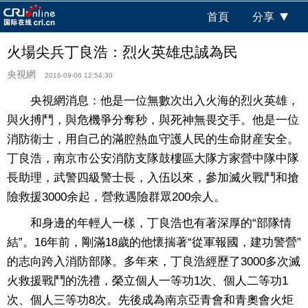
首頁
分享
火場尖兵丁良浩：烈火英雄忠誠為民
央視網
2016-09-06 12:54:30
央視網消息：他是一位無數次出入火海的烈火英雄，
與火搏鬥，與危機爭分奪秒，與死神無畏交手。他是一位
消防衛士，用自己的滿腔熱血守護人民的生命財産安全。
丁良浩，南京市公安消防支隊鼓樓區大隊方家營中隊中隊
長助理，武警四級警士長，入伍以來，參加滅火戰鬥和搶
險救援3000余起，營救遇險群眾200余人。
和身邊的年輕人一樣，丁良浩也有著深厚的“部隊情
結”。16年前，剛滿18歲的他懷揣著“從軍報國，建功警營”
的志向跨入消防部隊。多年來，丁良浩經歷了3000多次滅
火救援戰鬥的洗禮，榮立個人一等功1次、個人二等功1
次、個人三等功8次。先後成為南京亞青會和青奧會火炬