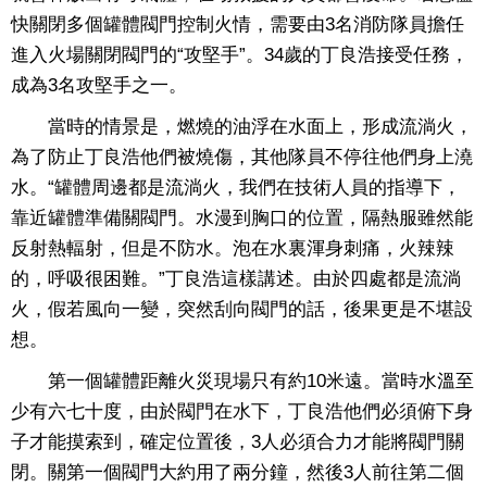
快關閉多個罐體閥門控制火情，需要由3名消防隊員擔任
進入火場關閉閥門的“攻堅手”。34歲的丁良浩接受任務，
成為3名攻堅手之一。
當時的情景是，燃燒的油浮在水面上，形成流淌火，
為了防止丁良浩他們被燒傷，其他隊員不停往他們身上澆
水。“罐體周邊都是流淌火，我們在技術人員的指導下，
靠近罐體準備關閥門。水漫到胸口的位置，隔熱服雖然能
反射熱輻射，但是不防水。泡在水裏渾身刺痛，火辣辣
的，呼吸很困難。”丁良浩這樣講述。由於四處都是流淌
火，假若風向一變，突然刮向閥門的話，後果更是不堪設
想。
第一個罐體距離火災現場只有約10米遠。當時水溫至
少有六七十度，由於閥門在水下，丁良浩他們必須俯下身
子才能摸索到，確定位置後，3人必須合力才能將閥門關
閉。關第一個閥門大約用了兩分鐘，然後3人前往第二個