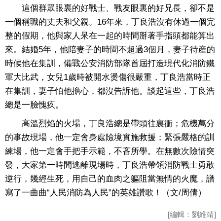
這個群眾眼裏的好戰士、戰友眼裏的好兄長，卻不是
一個稱職的丈夫和父親。16年來，丁良浩沒有休過一個完
整的假期，他與家人呆在一起的時間掰著手指頭都能算出
來。結婚5年，他陪妻子的時間不超過3個月，妻子待産的
時候他在集訓，備戰公安消防部隊首屆打造現代化消防鐵
軍大比武，女兒1歲時被開水燙傷很嚴重，丁良浩當時正
在集訓，妻子怕他擔心，都沒告訴他。談起這些，丁良浩
總是一臉愧疚。
高溫烈焰的火場，丁良浩總是帶頭往裏衝；危機萬分
的事故現場，他一定會身處險境實施救援；緊張嚴格的訓
練場，他一定會手把手示範，不吝所學。在無數次險情突
發，大家第一時間逃離現場時，丁良浩帶領消防戰士勇敢
逆行，幾經生死，用自己的血肉之軀阻當無情的火魔，譜
寫了一曲曲“人民消防為人民”的英雄讚歌！（文/周倩）
[編輯：劉維靖]