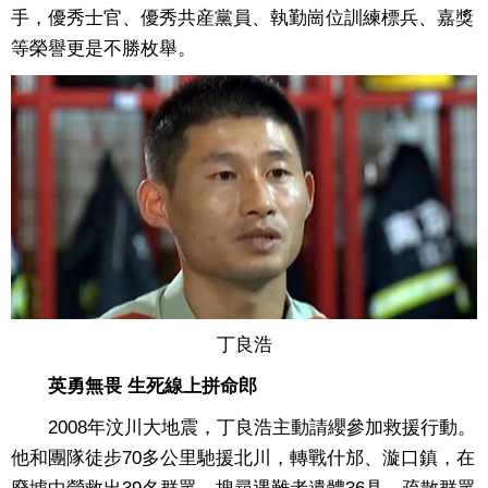
手，優秀士官、優秀共産黨員、執勤崗位訓練標兵、嘉獎
等榮譽更是不勝枚舉。
丁良浩
英勇無畏 生死線上拼命郎
2008年汶川大地震，丁良浩主動請纓參加救援行動。
他和團隊徒步70多公里馳援北川，轉戰什邡、漩口鎮，在