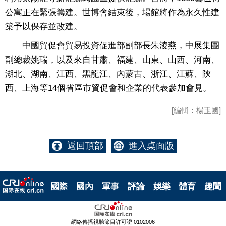
公寓正在緊張籌建。世博會結束後，場館將作為永久性建
築予以保存並改建。
中國貿促會貿易投資促進部副部長朱淩燕，中展集團
副總裁姚瑞，以及來自甘肅、福建、山東、山西、河南、
湖北、湖南、江西、黑龍江、內蒙古、浙江、江蘇、陝
西、上海等14個省區市貿促會和企業的代表參加會見。
[編輯：楊玉國]
返回頂部
進入桌面版
國際
國內
軍事
評論
娛樂
體育
趣聞
網絡傳播視聽節目許可證 0102006