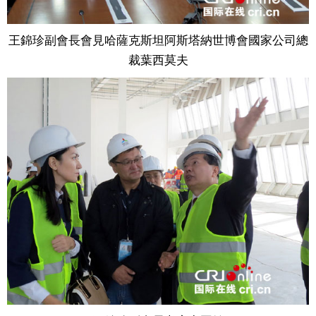
王錦珍副會長會見哈薩克斯坦阿斯塔納世博會國家公司總
裁葉西莫夫