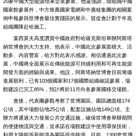
20家中國大型能源領軍企業參展。他還強調，除組織中國
國家館參展外，中方推薦國家電網和中廣核集團的相關案
例申報參與世博會最佳實踐區的展示。貿促會計劃于年底
組織團隊赴哈施工。
葉西莫夫高度讚賞中國政府對哈薩克斯坦舉辦阿斯塔
納世博會的大力支持。他表示，中國此次參展面積大、活
動多、內容豐富，哈方對此表示感謝。相信通過此次參
展，中國將全面展示在傳統能源可持續利用和可再生能源
開發方面的經驗與成果。他説，阿斯塔納世博會目前籌備
進展順利，已有103個國家和17個國際組織確認參展，場
館建設已完工85%，預計將於11月向各參展國移交場館。
會後，代表團參觀考察了世博園區。園區總面積174
公頃，其中場館佔地25公頃，配套設施佔地149公頃。主
辦方將通過大力發展公共交通設施，確保世博會舉辦期間
的便捷物流與交通，並承諾在場館建設中使用環保技術，
利用太陽能等新能源為園區提供能源。目前，1300套世博