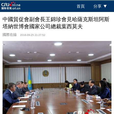
首頁
分享
中國貿促會副會長王錦珍會見哈薩克斯坦阿斯
塔納世博會國家公司總裁葉西莫夫
國際在線
2016-09-25 21:27:52