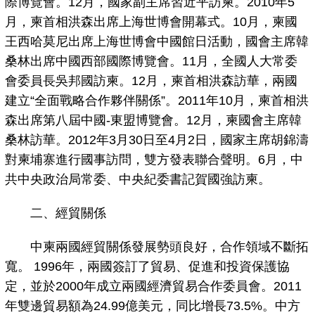
際博覽會。12月，國家副主席習近平訪柬。2010年5
月，柬首相洪森出席上海世博會開幕式。10月，柬國
王西哈莫尼出席上海世博會中國館日活動，國會主席韓
桑林出席中國西部國際博覽會。11月，全國人大常委
會委員長吳邦國訪柬。12月，柬首相洪森訪華，兩國
建立“全面戰略合作夥伴關係”。2011年10月，柬首相洪
森出席第八屆中國-東盟博覽會。12月，柬國會主席韓
桑林訪華。2012年3月30日至4月2日，國家主席胡錦濤
對柬埔寨進行國事訪問，雙方發表聯合聲明。6月，中
共中央政治局常委、中央紀委書記賀國強訪柬。
二、經貿關係
中柬兩國經貿關係發展勢頭良好，合作領域不斷拓
寬。 1996年，兩國簽訂了貿易、促進和投資保護協
定，並於2000年成立兩國經濟貿易合作委員會。2011
年雙邊貿易額為24.99億美元，同比增長73.5%。中方