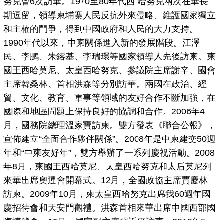
努克曾6次訪華。1970至80年代西 哈努克兩次在華長
期逗留，領導柬埔寨人民反抗外來侵略、維護國家獨立
和主權的鬥爭，得到中國政府和人民的大力支持。
1990年代以來，中柬關係進入新的發展階段。江澤
民、李鵬、朱鎔基、李瑞環等國家領導人先後訪柬。柬
國王西哈莫尼、太皇西哈努克、參議院主席謝辛、國會
主席韓桑林、首相洪森等分別訪華。兩國在政治、經
貿、文化、教育、軍事等領域的友好合作不斷加強，在
國際和地區問題上保持良好的協調和合作。2006年4
月，國務院總理溫家寶訪柬。雙方發表《聯合公報》，
宣佈建立“全面合作夥伴關係”。2008年是中柬建交50週
年和“中柬友好年”，雙方舉辦了一系列慶祝活動。2008
年8月，柬國王西哈莫尼、太皇西哈努克和太后莫尼列
來華出席奧運會開幕式。12月，全國政協主席賈慶林
訪柬。2009年10月，柬太皇西哈努克出席我60週年國
慶招待會和天安門觀禮。洪森首相來華出席中國西部國