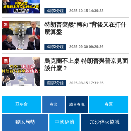
國際3分鐘
2025-10-15 14:39:33
特朗普突然“轉向”背後又在打什
無
麼算盤
國際3分鐘
2025-09-30 09:29:36
烏克蘭不上桌 特朗普與普京見面
無
談什麼？
國際3分鐘
2025-08-15 17:31:35
亞冬會
春運
春節
總台春晚
黎以局勢
中國經濟
加沙停火協議