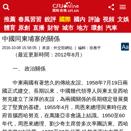
推薦
春風習習
銳評
國際
國內
評論
視頻
文娛
體育
原創
直播
財智
城市
地方
環創
汽車
中國同柬埔寨的關係
2016-10-08 15:58:05 | 來源：外交部網站 | 編輯：徐雅平
（最近更新時間：2012年8月）
一、 政治關係
中柬兩國有著悠久的傳統友誼。1958年7月19日兩
國正式建交。長期以來，中國幾代領導人與柬太皇西哈
努克建立了深厚的友誼，為兩國關係的長期穩定發展奠
定了堅實的基礎。1955年4月，周恩來總理與柬時任政
府首腦西哈努克，在萬隆亞非會議上結識。1950至60
年代，周恩來總理、劉少奇主席曾多次率團訪柬。西哈