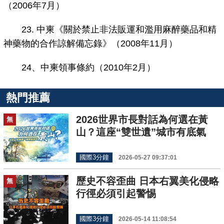
（2006年7月）
23. 中柬《關於禁止非法販運和濫用麻醉藥品和精
神藥物的合作諒解備忘錄》（2008年11月）
24、中柬領事條約（2010年2月）
熱門推薦
2026世界市長對話為何選在黃
無
山？這座“雙世遺”城市有底氣
國際3分鐘
2026-05-27 09:37:01
歷史不容歪曲 日本右翼美化侵略
無
行徑必須引起警惕
國際3分鐘
2026-05-14 11:08:54