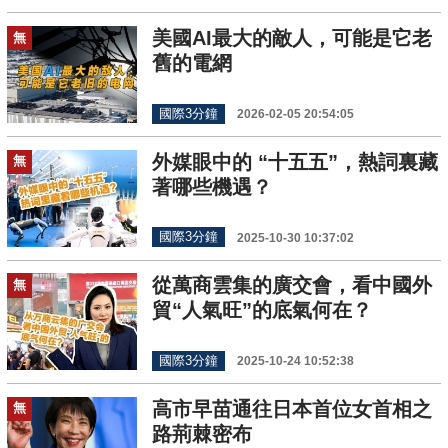
美國AI最大的敵人，可能是它老
無
舊的電網
國際3分鐘
2026-02-05 20:54:05
外媒眼中的 “十五五”，熱詞裏藏
無
著哪些機遇？
國際3分鐘
2025-10-30 10:37:02
從萬商雲集的廣交會，看中國外
無
貿“人氣旺”的底氣何在？
國際3分鐘
2025-10-24 10:52:38
高市早苗通往日本首位女首相之
無
路荊棘密布