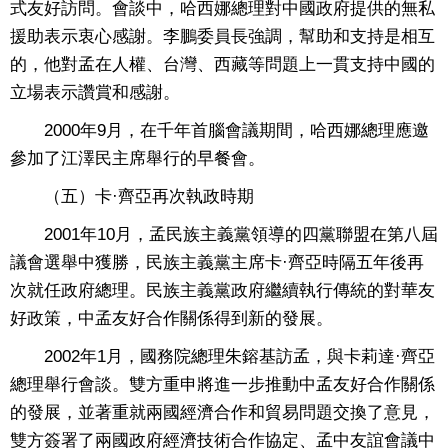
式友好訪問。會談中，哈西娜總理對中國政府提供的無私
援助表示衷心感謝。李鵬委員長強調，幫助和支持是相互
的，他對孟在人權、台灣、西藏等問題上一貫支持中國的
立場表示讚賞和感謝。
2000年9月，在千年首腦會議期間，哈西娜總理應邀
參加了江澤民主席舉行的早餐會。
（五）卡·齊亞再次執政時期
2001年10月，孟民族主義黨領導的四黨聯盟在第八屆
議會選舉中獲勝，民族主義黨主席卡·齊亞時隔五年後再
次就任政府總理。民族主義黨政府繼續執行傳統的對華友
好政策，中孟友好合作關係得到新的發展。
2002年1月，國務院總理朱鎔基訪孟，與卡莉達·齊亞
總理舉行會談。雙方重申將進一步推動中孟友好合作關係
的發展，並著重就兩國經濟合作和貿易問題交換了意見，
雙方簽署了兩國政府經濟技術合作協定、孟中友誼會議中