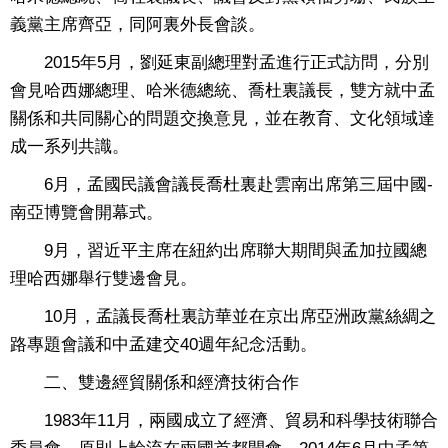
義黨主席齊亞，同阿裏外長會談。
2015年5月，劉延東副總理對孟進行正式訪問，分別
會見哈西娜總理、哈米德總統、喬杜裏議長，雙方就中孟
關係和共同關心的問題交換意見，並在教育、文化領域達
成一系列共識。
6月，孟國民議會議長喬杜裏赴雲南出席第三屆中國-
南亞博覽會開幕式。
9月，習近平主席在紐約出席聯大期間與孟加拉國總
理哈西娜舉行雙邊會見。
10月，孟議長喬杜裏訪華並在京出席亞洲政黨絲綢之
路專題會議和中孟建交40週年紀念活動。
二、雙邊經貿關係和經濟技術合作
1983年11月，兩國成立了經濟、貿易和科學技術聯合