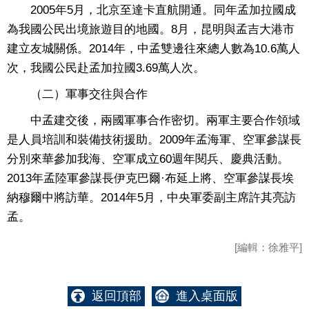
2005年5月，北京至達卡直航開通。同年孟加拉國成
為我國公民出境旅遊目的地國。8月，昆明與孟吉大港市
建立友城關係。2014年，中孟雙邊往來總人數為10.6萬人
次，我國公民赴孟加拉國3.69萬人次。
（二）軍事交往與合作
中孟建交後，兩國軍事合作密切。兩軍主要合作領域
是人員培訓和裝備技術援助。2009年孟海軍、空軍參謀長
分別來華參加我海、空軍成立60週年閱兵、慶典活動。
2013年孟陸軍參謀長伊克巴爾·布延上將、空軍參謀長埃
納穆爾中將訪華。2014年5月，中央軍委副主席許其亮訪
孟。
[編輯：徐雅平]
返回頂部
進入桌面版