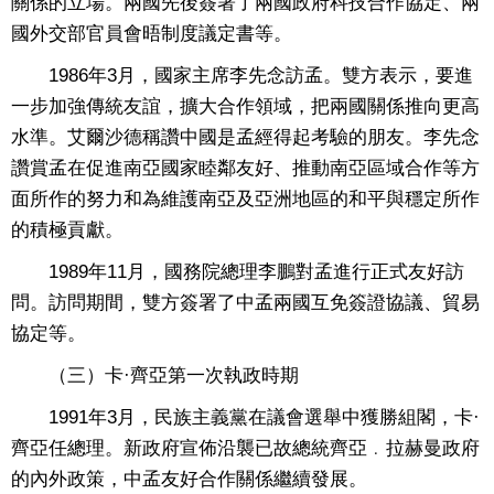
關係的立場。兩國先後簽署了兩國政府科技合作協定、兩
國外交部官員會晤制度議定書等。
1986年3月，國家主席李先念訪孟。雙方表示，要進
一步加強傳統友誼，擴大合作領域，把兩國關係推向更高
水準。艾爾沙德稱讚中國是孟經得起考驗的朋友。李先念
讚賞孟在促進南亞國家睦鄰友好、推動南亞區域合作等方
面所作的努力和為維護南亞及亞洲地區的和平與穩定所作
的積極貢獻。
1989年11月，國務院總理李鵬對孟進行正式友好訪
問。訪問期間，雙方簽署了中孟兩國互免簽證協議、貿易
協定等。
（三）卡·齊亞第一次執政時期
1991年3月，民族主義黨在議會選舉中獲勝組閣，卡·
齊亞任總理。新政府宣佈沿襲已故總統齊亞﹒拉赫曼政府
的內外政策，中孟友好合作關係繼續發展。