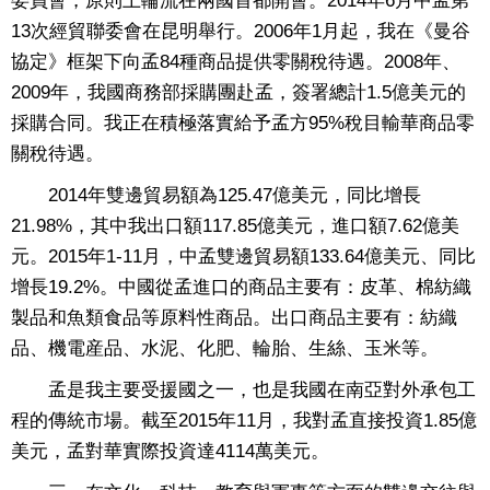
委員會，原則上輪流在兩國首都開會。2014年6月中孟第
13次經貿聯委會在昆明舉行。2006年1月起，我在《曼谷
協定》框架下向孟84種商品提供零關稅待遇。2008年、
2009年，我國商務部採購團赴孟，簽署總計1.5億美元的
採購合同。我正在積極落實給予孟方95%稅目輸華商品零
關稅待遇。
2014年雙邊貿易額為125.47億美元，同比增長
21.98%，其中我出口額117.85億美元，進口額7.62億美
元。2015年1-11月，中孟雙邊貿易額133.64億美元、同比
增長19.2%。中國從孟進口的商品主要有：皮革、棉紡織
製品和魚類食品等原料性商品。出口商品主要有：紡織
品、機電産品、水泥、化肥、輪胎、生絲、玉米等。
孟是我主要受援國之一，也是我國在南亞對外承包工
程的傳統市場。截至2015年11月，我對孟直接投資1.85億
美元，孟對華實際投資達4114萬美元。