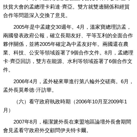
扶貧大會的孟總理卡莉達·齊亞。雙方就雙邊關係和經貿
合作等問題深入交換了意見。
2005年是中孟建交30週年。4月，溫家寶總理訪孟，
兩國發表政府公報，確立長期友好、平等互利的全面合作
夥伴關係，並將2005年確定為中孟友好年。兩國還在農
業、科技、公安等領域簽署了9個合作文件。8月，孟總理
卡·齊亞回訪，雙方在能源、水利等領域簽署了6個合作文
件。
2006年4月，孟外秘來華進行第八輪外交磋商。6月，
孟外長莫希德·汗訪華。
（六）看守政府執政時期（2006年10月至2009年1
月）
2007年8月，楊潔篪外長在東盟地區論壇外長會期間
會見孟看守政府外交顧問伊夫特卡爾。