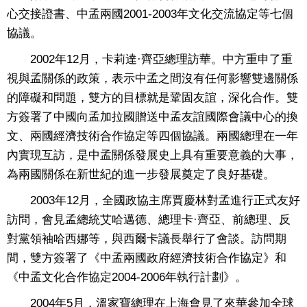
心交接證書、中孟兩國2001-2003年文化交流協定等七個
協議。
2002年12月，卡莉達·齊亞總理訪華。中方重申了重
視與孟關係的政策，表示中孟之間沒有任何影響雙邊關係
的障礙和問題，雙方的目標就是鞏固友誼，深化合作。雙
方簽署了中國向孟加拉國贈送中孟友誼國際會議中心的換
文、兩國經濟技術合作協定等四個協議。兩國總理在一年
內實現互訪，是中孟關係發展史上具有重要意義的大事，
為兩國關係在新世紀的進一步發展奠定了良好基礎。
2003年12月，全國政協主席賈慶林對孟進行正式友好
訪問，會見孟總統艾哈邁德、總理卡·齊亞、前總理、反
對黨領袖哈西娜等，與西爾卡議長舉行了會談。訪問期
間，雙方簽署了《中孟兩國政府經濟技術合作協定》和
《中孟文化合作協定2004-2006年執行計劃》。
2004年5月，溫家寶總理在上海會見了來華參加全球