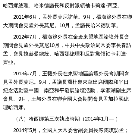
哈西娜總理、哈米德議長和反對派領袖卡莉達·齊亞。
2011年6月，孟外長莫尼訪華。9月，楊潔篪外長在聯
大期間會見孟外長莫尼。10月，孟議長哈米德訪華。
2012年7月，楊潔篪外長在金邊東盟地區論壇外長會
期間會見孟外長莫尼10月，中共中央政治局常委李長春訪
孟，會見拉赫曼總統、哈西娜總理和反對黨領袖卡莉達·
齊亞。
2013年7月，王毅外長在東盟地區論壇外長會期間會
見孟外長莫尼。9月，孟議長喬杜裏來華出席國際和平日
紀念活動暨中國—南亞和平發展論壇活動，李源潮副主席
會見。9月，王毅外長在聯合國大會期間會見孟加拉國總
理哈西娜。
（八）哈西娜第三次執政時期（2014年1月— ）
2014年5月，全國人大常委會副委員長嚴雋琪訪孟；