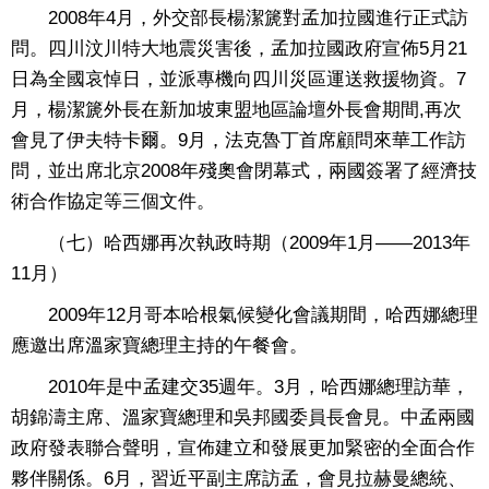
2008年4月，外交部長楊潔篪對孟加拉國進行正式訪
問。四川汶川特大地震災害後，孟加拉國政府宣佈5月21
日為全國哀悼日，並派專機向四川災區運送救援物資。7
月，楊潔篪外長在新加坡東盟地區論壇外長會期間,再次
會見了伊夫特卡爾。9月，法克魯丁首席顧問來華工作訪
問，並出席北京2008年殘奧會閉幕式，兩國簽署了經濟技
術合作協定等三個文件。
（七）哈西娜再次執政時期（2009年1月——2013年
11月）
2009年12月哥本哈根氣候變化會議期間，哈西娜總理
應邀出席溫家寶總理主持的午餐會。
2010年是中孟建交35週年。3月，哈西娜總理訪華，
胡錦濤主席、溫家寶總理和吳邦國委員長會見。中孟兩國
政府發表聯合聲明，宣佈建立和發展更加緊密的全面合作
夥伴關係。6月，習近平副主席訪孟，會見拉赫曼總統、