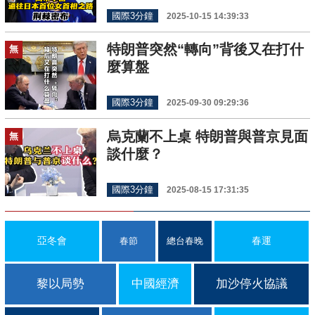
國際3分鐘
2025-10-15 14:39:33
特朗普突然“轉向”背後又在打什
無
麼算盤
國際3分鐘
2025-09-30 09:29:36
烏克蘭不上桌 特朗普與普京見面
無
談什麼？
國際3分鐘
2025-08-15 17:31:35
亞冬會
春運
春節
總台春晚
黎以局勢
中國經濟
加沙停火協議