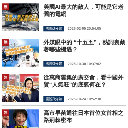
美國AI最大的敵人，可能是它老
無
舊的電網
國際3分鐘
2026-02-05 20:54:05
外媒眼中的 “十五五”，熱詞裏藏
無
著哪些機遇？
國際3分鐘
2025-10-30 10:37:02
從萬商雲集的廣交會，看中國外
無
貿“人氣旺”的底氣何在？
國際3分鐘
2025-10-24 10:52:38
高市早苗通往日本首位女首相之
無
路荊棘密布