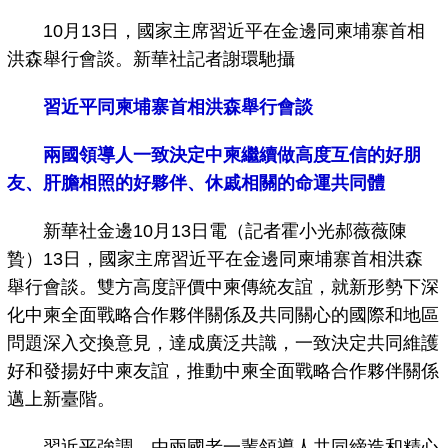
10月13日，國家主席習近平在金邊同柬埔寨首相
洪森舉行會談。新華社記者謝環馳攝
習近平同柬埔寨首相洪森舉行會談
兩國領導人一致決定中柬繼續做高度互信的好朋
友、肝膽相照的好夥伴、休戚相關的命運共同體
新華社金邊10月13日電（記者霍小光郝薇薇陳
贄）13日，國家主席習近平在金邊同柬埔寨首相洪森
舉行會談。雙方高度評價中柬傳統友誼，就新形勢下深
化中柬全面戰略合作夥伴關係及共同關心的國際和地區
問題深入交換意見，達成廣泛共識，一致決定共同維護
好和發揚好中柬友誼，推動中柬全面戰略合作夥伴關係
邁上新臺階。
習近平強調，由兩國老一輩領導人共同締造和精心