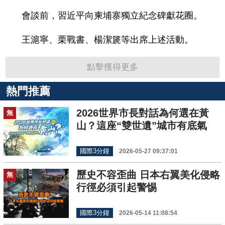
會談前，習近平向柬埔寨獨立紀念碑獻花圈。
王滬寧、栗戰書、楊潔篪等出席上述活動。
點擊獲得更多
熱門推薦
2026世界市長對話為何選在黃
無
山？這座“雙世遺”城市有底氣
國際3分鐘
2026-05-27 09:37:01
歷史不容歪曲 日本右翼美化侵略
無
行徑必須引起警惕
國際3分鐘
2026-05-14 11:08:54