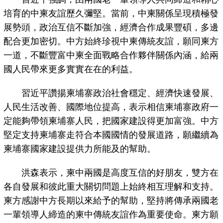
培育的中柬友誼歷久彌堅。當前，中柬關係呈現積極發
展勢頭，政治互信不斷加強，經濟合作成果豐碩，多邊
配合更加密切。中方始終珍視中柬傳統友誼，願同柬方
一道，不斷豐富中柬全面戰略合作夥伴關係內涵，給兩
國人民帶來更多實實在在的利益。
習近平讚揚柬埔寨政治社會穩定、經濟快速發展、
人民生活改善、國際地位提高，表示相信柬埔寨政府一
定能夠帶領柬埔寨人民，把國家建設得更加富強。中方
堅定支持柬埔寨走符合本國國情的發展道路，願繼續為
柬埔寨國家建設提供力所能及的幫助。
洪森表示，柬中兩國是高度互信的好朋友，雙方在
各自發展和彼此重大關切問題上始終相互理解和支持。
柬方感謝中方長期以來給予的幫助，堅持將傳承兩國老
一輩領導人締造的柬中傳統友誼作為重要使命。柬方願