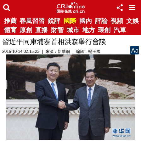
推薦
春風習習
銳評
國際
國內
評論
視頻
文娛
體育
原創
直播
財智
城市
地方
環創
汽車
習近平同柬埔寨首相洪森舉行會談
2016-10-14 02:15:23 | 來源：新華網 | 編輯：楊玉國