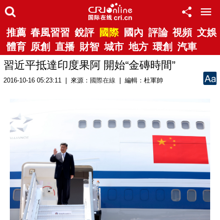
推薦
春風習習
銳評
國際
國內
評論
視頻
文娛
體育
原創
直播
財智
城市
地方
環創
汽車
習近平抵達印度果阿 開始“金磚時間”
2016-10-16 05:23:11 | 來源：
國際在線
| 編輯：杜軍帥