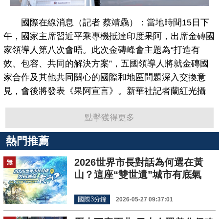
國際在線消息（記者 蔡靖驫）：當地時間15日下
午，國家主席習近平乘專機抵達印度果阿，出席金磚國
家領導人第八次會晤。此次金磚峰會主題為“打造有
效、包容、共同的解決方案”，五國領導人將就金磚國
家合作及其他共同關心的國際和地區問題深入交換意
見，會後將發表《果阿宣言》。新華社記者蘭紅光攝
點擊獲得更多
熱門推薦
2026世界市長對話為何選在黃
無
山？這座“雙世遺”城市有底氣
國際3分鐘
2026-05-27 09:37:01