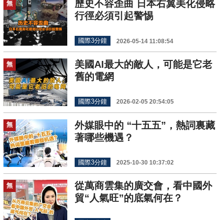
歷史不容歪曲 日本右翼美化侵略
無
行徑必須引起警惕
國際3分鐘
2026-05-14 11:08:54
美國AI最大的敵人，可能是它老
無
舊的電網
國際3分鐘
2026-02-05 20:54:05
外媒眼中的 “十五五”，熱詞裏藏
無
著哪些機遇？
國際3分鐘
2025-10-30 10:37:02
從萬商雲集的廣交會，看中國外
無
貿“人氣旺”的底氣何在？