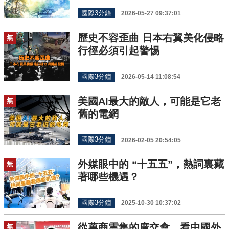
國際3分鐘
2026-05-27 09:37:01
歷史不容歪曲 日本右翼美化侵略
無
行徑必須引起警惕
國際3分鐘
2026-05-14 11:08:54
美國AI最大的敵人，可能是它老
無
舊的電網
國際3分鐘
2026-02-05 20:54:05
外媒眼中的 “十五五”，熱詞裏藏
無
著哪些機遇？
國際3分鐘
2025-10-30 10:37:02
從萬商雲集的廣交會，看中國外
無