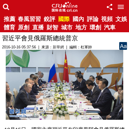
推薦
春風習習
銳評
國際
國內
評論
視頻
文娛
體育
原創
直播
財智
城市
地方
環創
汽車
習近平會見俄羅斯總統普京
2016-10-16 05:37:56 | 來源：
新華網
| 編輯：杜軍帥