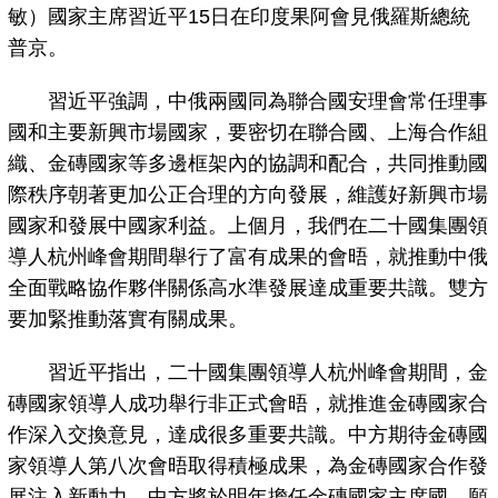
敏）國家主席習近平15日在印度果阿會見俄羅斯總統
普京。
習近平強調，中俄兩國同為聯合國安理會常任理事
國和主要新興市場國家，要密切在聯合國、上海合作組
織、金磚國家等多邊框架內的協調和配合，共同推動國
際秩序朝著更加公正合理的方向發展，維護好新興市場
國家和發展中國家利益。上個月，我們在二十國集團領
導人杭州峰會期間舉行了富有成果的會晤，就推動中俄
全面戰略協作夥伴關係高水準發展達成重要共識。雙方
要加緊推動落實有關成果。
習近平指出，二十國集團領導人杭州峰會期間，金
磚國家領導人成功舉行非正式會晤，就推進金磚國家合
作深入交換意見，達成很多重要共識。中方期待金磚國
家領導人第八次會晤取得積極成果，為金磚國家合作發
展注入新動力。中方將於明年擔任金磚國家主席國，願