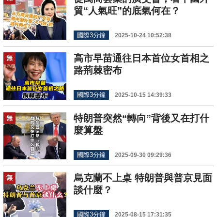
貿“人氣旺”的底氣何在？
國際3分鐘
2025-10-24 10:52:38
高市早苗通往日本首位女首相之
無
路荊棘密布
國際3分鐘
2025-10-15 14:39:33
特朗普突然“轉向”背後又在打什
無
麼算盤
國際3分鐘
2025-09-30 09:29:36
烏克蘭不上桌 特朗普與普京見面
無
談什麼？
國際3分鐘
2025-08-15 17:31:35