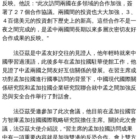
反映。他説：“此次訪問兩國在多領域的合作加強，簽
署了２７個合作協議。兩國間的投資也大大加強，３、
４百億美元的投資創下歷史上的新高。這些合作不是一
夜之間完成的，是孟中兩國間長期以來多層次密切友好
合作成果的反映。”
法亞茲是中孟友好交往的見證人，他年輕時就來中
國學習過漢語，此後多年在孟加拉國駐華使館工作，他
見證了中孟兩國之間友好互信關係的發展。在習主席成
功對孟加拉國進行國事訪問的背景下，中國現代國際關
係研究院和孟加拉國企業研究院聯合就中孟之間加強反
恐與安全合作舉行了對話會。
法亞茲受邀參加了此次會議，他目前在孟加拉國官
方智庫孟加拉國國際戰略研究院擔任主席。關於此次會
議，法亞茲大使介紹説，“習主席的孟加拉國訪問成果
中有一項重要內容就是加強雙邊的反恐合作。會上雙方