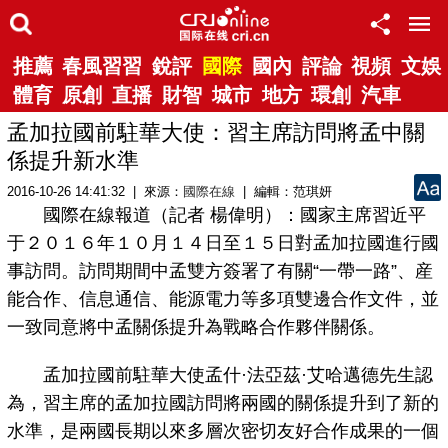
推薦
春風習習
銳評
國際
國內
評論
視頻
文娛
體育
原創
直播
財智
城市
地方
環創
汽車
孟加拉國前駐華大使：習主席訪問將孟中關
係提升新水準
2016-10-26 14:41:32 | 來源：
國際在線
| 編輯：范琪妍
國際在線報道（記者 楊偉明）：國家主席習近平
于２０１６年１０月１４日至１５日對孟加拉國進行國
事訪問。訪問期間中孟雙方簽署了有關“一帶一路”、産
能合作、信息通信、能源電力等多項雙邊合作文件，並
一致同意將中孟關係提升為戰略合作夥伴關係。
孟加拉國前駐華大使孟什·法亞茲·艾哈邁德先生認
為，習主席的孟加拉國訪問將兩國的關係提升到了新的
水準，是兩國長期以來多層次密切友好合作成果的一個