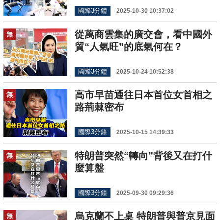
國際3分鐘
2025-10-30 10:37:02
從萬商雲集的廣交會，看中國外
無
貿“人氣旺”的底氣何在？
國際3分鐘
2025-10-24 10:52:38
高市早苗通往日本首位女首相之
無
路荊棘密布
國際3分鐘
2025-10-15 14:39:33
特朗普突然“轉向”背後又在打什
無
麼算盤
國際3分鐘
2025-09-30 09:29:36
烏克蘭不上桌 特朗普與普京見面
無