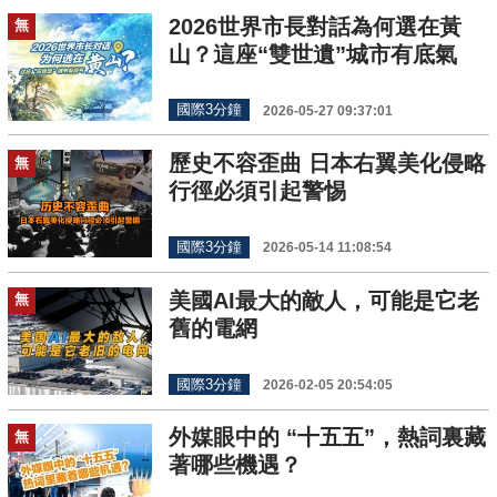
2026世界市長對話為何選在黃
無
山？這座“雙世遺”城市有底氣
國際3分鐘
2026-05-27 09:37:01
歷史不容歪曲 日本右翼美化侵略
無
行徑必須引起警惕
國際3分鐘
2026-05-14 11:08:54
美國AI最大的敵人，可能是它老
無
舊的電網
國際3分鐘
2026-02-05 20:54:05
外媒眼中的 “十五五”，熱詞裏藏
無
著哪些機遇？