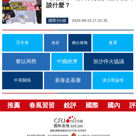
談什麼？
國際3分鐘
2025-08-15 17:31:35
亞冬會
春運
春節
總台春晚
黎以局勢
中國經濟
加沙停火協議
新春走基層
中美關係
達沃斯論壇
推薦
春風習習
銳評
國際
國內
評
網絡傳播視聽節目許可證 0102006
京ICP證120531號
京ICP備05064898號
京公網安備 11040102700187號