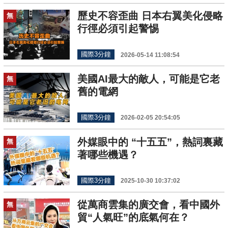
歷史不容歪曲 日本右翼美化侵略
無
行徑必須引起警惕
國際3分鐘
2026-05-14 11:08:54
美國AI最大的敵人，可能是它老
無
舊的電網
國際3分鐘
2026-02-05 20:54:05
外媒眼中的 “十五五”，熱詞裏藏
無
著哪些機遇？
國際3分鐘
2025-10-30 10:37:02
從萬商雲集的廣交會，看中國外
無
貿“人氣旺”的底氣何在？