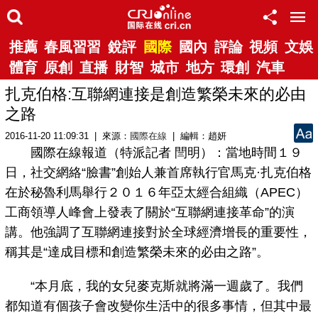
推薦
春風習習
銳評
國際
國內
評論
視頻
文娛
體育
原創
直播
財智
城市
地方
環創
汽車
扎克伯格:互聯網連接是創造繁榮未來的必由
之路
2016-11-20 11:09:31 | 來源：
國際在線
| 編輯：趙妍
國際在線報道（特派記者 閆明）：當地時間１９
日，社交網絡“臉書”創始人兼首席執行官馬克·扎克伯格
在於秘魯利馬舉行２０１６年亞太經合組織（APEC）
工商領導人峰會上發表了關於“互聯網連接革命”的演
講。他強調了互聯網連接對於全球經濟增長的重要性，
稱其是“達成目標和創造繁榮未來的必由之路”。
“本月底，我的女兒麥克斯就將滿一週歲了。我們
都知道有個孩子會改變你生活中的很多事情，但其中最