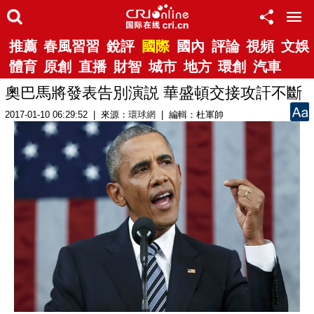
推薦
春風習習
銳評
國際
國內
評論
視頻
文娛
體育
原創
直播
財智
城市
地方
環創
汽車
奧巴馬將發表告別演説 華盛頓交接攻訐不斷
2017-01-10 06:29:52 | 來源：
環球網
| 編輯：杜軍帥