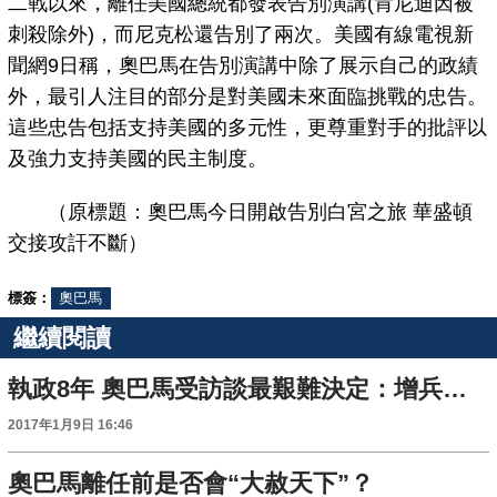
二戰以來，離任美國總統都發表告別演講(肯尼迪因被
刺殺除外)，而尼克松還告別了兩次。美國有線電視新
聞網9日稱，奧巴馬在告別演講中除了展示自己的政績
外，最引人注目的部分是對美國未來面臨挑戰的忠告。
這些忠告包括支持美國的多元性，更尊重對手的批評以
及強力支持美國的民主制度。
（原標題：奧巴馬今日開啟告別白宮之旅 華盛頓
交接攻訐不斷）
標簽：
奧巴馬
繼續閱讀
執政8年 奧巴馬受訪談最艱難決定：增兵阿富汗
2017年1月9日 16:46
奧巴馬離任前是否會“大赦天下”？