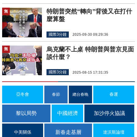
特朗普突然“轉向”背後又在打什
無
麼算盤
國際3分鐘
2025-09-30 09:29:36
烏克蘭不上桌 特朗普與普京見面
無
談什麼？
國際3分鐘
2025-08-15 17:31:35
亞冬會
春運
春節
總台春晚
黎以局勢
中國經濟
加沙停火協議
新春走基層
中美關係
達沃斯論壇