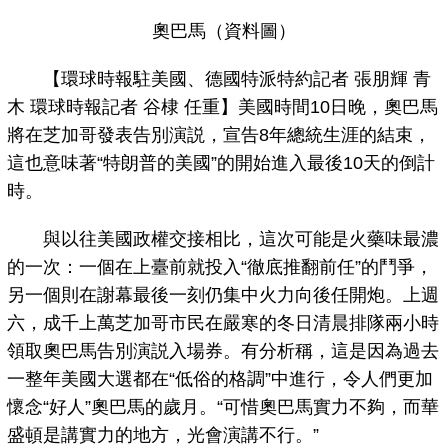
奧巴馬（資料圖）
【環球時報駐美國、德國特派特約記者 張朋輝 青
木 環球時報記者 谷棣 任重】美國時間10日晚，奧巴馬
將在芝加哥發表告別演説，宣告8年總統生涯的結束，
這也意味著“特朗普的美國”的開始進入最後10天的倒計
時。
與以往美國政權交接相比，這次可能是火藥味最濃
的一次：一個在上臺前就投入“徹底推翻前任”的鬥爭，
另一個則在謝幕最後一刻仍集中火力向後任開炮。上週
六，成千上萬芝加哥市民在嚴寒的冬日清晨排隊兩小時
領取奧巴馬告別演説入場券。有分析稱，這是因為過去
一整年美國大選都在“低俗的格調”中進行，令人們更加
懷念“好人”奧巴馬的歲月。“可惜奧巴馬實力不夠，而華
盛頓是講實力的地方，光會演講不行。”