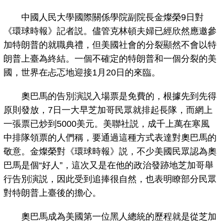
中國人民大學國際關係學院副院長金燦榮9日對
《環球時報》記者説。儘管克林頓夫婦已經欣然應邀參
加特朗普的就職典禮，但美國社會的分裂顯然不會以特
朗普上臺為終結。一個不確定的特朗普和一個分裂的美
國，世界在忐忑地迎接1月20日的來臨。
奧巴馬的告別演説入場票是免費的，根據先到先得
原則發放，7日一大早芝加哥民眾就排起長隊，而網上
一張票已炒到5000美元。美聯社説，成千上萬在寒風
中排隊領票的人們稱，要通過這種方式表達對奧巴馬的
敬意。金燦榮對《環球時報》説，不少美國民眾認為奧
巴馬是個“好人”，這次又是在他的政治發跡地芝加哥舉
行告別演説，因此受到追捧很自然，也表明瞭部分民眾
對特朗普上臺後的擔心。
奧巴馬成為美國第一位黑人總統的歷程就是從芝加