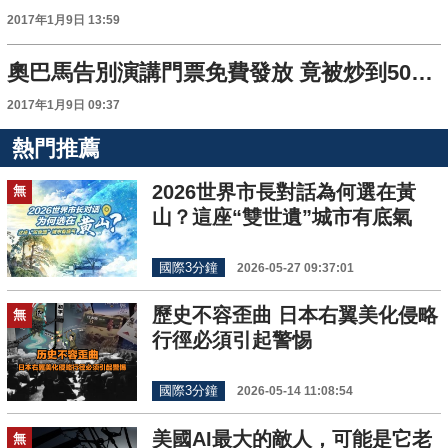
2017年1月9日 13:59
奧巴馬告別演講門票免費發放 竟被炒到5000美元
2017年1月9日 09:37
熱門推薦
2026世界市長對話為何選在黃
無
山？這座“雙世遺”城市有底氣
國際3分鐘
2026-05-27 09:37:01
歷史不容歪曲 日本右翼美化侵略
無
行徑必須引起警惕
國際3分鐘
2026-05-14 11:08:54
美國AI最大的敵人，可能是它老
無