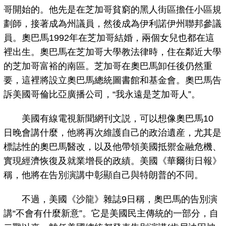
哥開始的。他先是在芝加哥貧窮的黑人街區擔任小區規
劃師，接著成為州議員，然後成為伊利諾伊州聯邦參議
員。奧巴馬1992年在芝加哥結婚，兩個女兒也都在這
裡出生。奧巴馬在芝加哥大學教法律時，住在鄰近大學
的芝加哥富裕的南區。芝加哥在奧巴馬卸任後仍然重
要，這裡將設立奧巴馬總統圖書館和基金會。奧巴馬告
訴美國哥倫比亞廣播公司，“我永遠是芝加哥人”。
美國有線電視新聞網刊文説，可以想像奧巴馬10
日晚會講什麼，他將再次維護自己的政治遺産，尤其是
標誌性的奧巴馬醫改，以及他帶領美國抵禦金融危機、
實現經濟恢復及就業增長的政績。美國《華爾街日報》
稱，他將在告別演講中彰顯自己與特朗普的不同。
不過，美國《沙龍》雜誌9日稱，奧巴馬的告別演
講“不會有什麼新意”。它是美國民主傳統的一部分，自