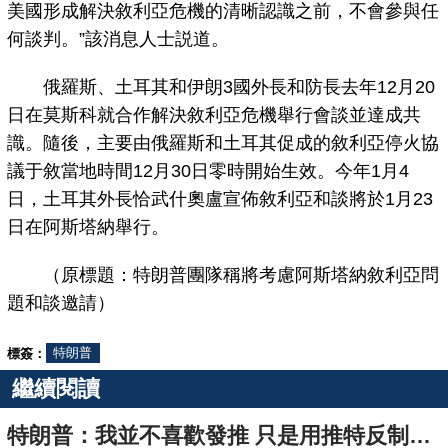
美國形成解決敘利亞危機的清晰認識之前，不會參與任
何談判。”該消息人士説道。
俄羅斯、土耳其和伊朗3國外長和防長去年12月20
日在莫斯科就合作解決敘利亞危機舉行會談並達成共
識。隨後，主要由俄羅斯和土耳其促成的敘利亞停火協
議于敘當地時間12月30日零時開始生效。今年1月4
日，土耳其外長恰武什奧盧宣佈敘利亞和談將於1月23
日在阿斯塔納舉行。
（原標題：特朗普團隊稱將考慮阿斯塔納敘利亞問
題和談邀請）
標簽：
特朗普
繼續閱讀
特朗普：我並不喜歡發推 只是用推特反制媒體