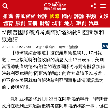
推薦
春風習習
銳評
國際
國內
評論
視頻
文娛
體育
原創
直播
財智
城市
地方
環創
汽車
特朗普團隊稱將考慮阿斯塔納敘利亞問題和
談邀請
2017-01-19 15:55:30 | 來源：
環球網
| 編輯：顏觀潮
【環球網綜合報道】據俄羅斯衛星網1月17日報
道，一位接近特朗普政府的消息人士17日表示，美國
當選總統唐納德•特朗普的過渡團隊將考對有關參加解
決敘利亞危機的“阿斯塔納和談”的官方邀請予以考慮，
但不會在美國就如何解決敘利亞問題形成清晰認識之
前，參與和談。
敘利亞和談將於1月23日在阿斯塔納舉行。“特朗普
政府在收到正式邀請後將考慮阿斯塔納和談一事，但在