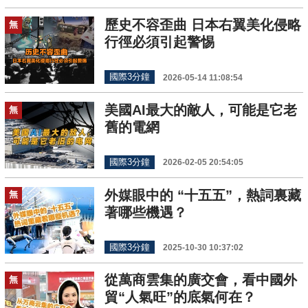
歷史不容歪曲 日本右翼美化侵略
無
行徑必須引起警惕
國際3分鐘
2026-05-14 11:08:54
美國AI最大的敵人，可能是它老
無
舊的電網
國際3分鐘
2026-02-05 20:54:05
外媒眼中的 “十五五”，熱詞裏藏
無
著哪些機遇？
國際3分鐘
2025-10-30 10:37:02
從萬商雲集的廣交會，看中國外
無
貿“人氣旺”的底氣何在？