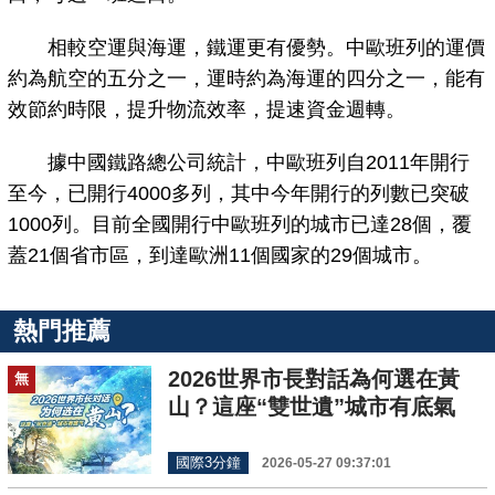
相較空運與海運，鐵運更有優勢。中歐班列的運價
約為航空的五分之一，運時約為海運的四分之一，能有
效節約時限，提升物流效率，提速資金週轉。
據中國鐵路總公司統計，中歐班列自2011年開行
至今，已開行4000多列，其中今年開行的列數已突破
1000列。目前全國開行中歐班列的城市已達28個，覆
蓋21個省市區，到達歐洲11個國家的29個城市。
熱門推薦
2026世界市長對話為何選在黃
無
山？這座“雙世遺”城市有底氣
國際3分鐘
2026-05-27 09:37:01