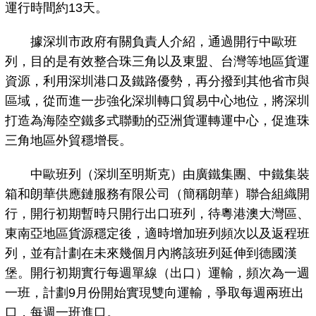
運行時間約13天。
據深圳市政府有關負責人介紹，通過開行中歐班
列，目的是有效整合珠三角以及東盟、台灣等地區貨運
資源，利用深圳港口及鐵路優勢，再分撥到其他省市與
區域，從而進一步強化深圳轉口貿易中心地位，將深圳
打造為海陸空鐵多式聯動的亞洲貨運轉運中心，促進珠
三角地區外貿穩增長。
中歐班列（深圳至明斯克）由廣鐵集團、中鐵集裝
箱和朗華供應鏈服務有限公司（簡稱朗華）聯合組織開
行，開行初期暫時只開行出口班列，待粵港澳大灣區、
東南亞地區貨源穩定後，適時增加班列頻次以及返程班
列，並有計劃在未來幾個月內將該班列延伸到德國漢
堡。開行初期實行每週單線（出口）運輸，頻次為一週
一班，計劃9月份開始實現雙向運輸，爭取每週兩班出
口，每週一班進口。