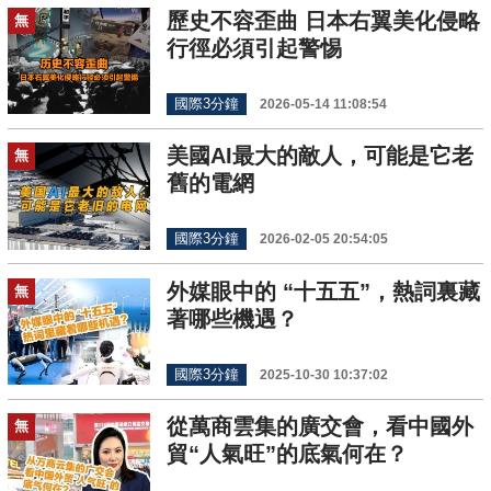
歷史不容歪曲 日本右翼美化侵略
無
行徑必須引起警惕
國際3分鐘
2026-05-14 11:08:54
美國AI最大的敵人，可能是它老
無
舊的電網
國際3分鐘
2026-02-05 20:54:05
外媒眼中的 “十五五”，熱詞裏藏
無
著哪些機遇？
國際3分鐘
2025-10-30 10:37:02
從萬商雲集的廣交會，看中國外
無
貿“人氣旺”的底氣何在？