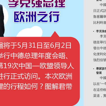
中國
日正式
魯塞爾
比利時
李克強
李
德並舉
發出中
化便利
強烈信
專家談
發展
中國
以在“一
在這些
渠道，