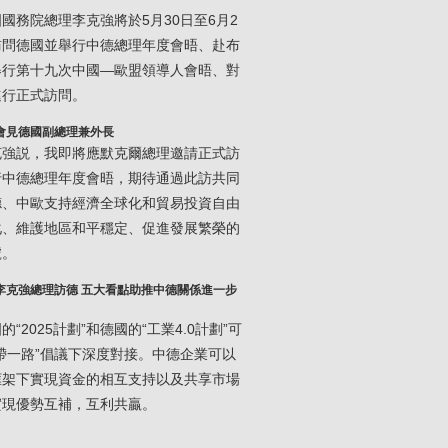
國務院總理李克強將於5月30日至6月2
訪問德國並舉行中德總理年度會晤、赴布
舉行第十九次中國—歐盟領導人會晤、對
進行正式訪問。
會見德國副總理兼外長
克強説，我即將應默克爾總理邀請正式訪
行中德總理年度會晤，期待通過此訪共同
德、中歐支持經濟全球化和貿易投資自由
化、維護地區和平穩定、促進發展繁榮的
號。
李克強總理訪德 五大看點助推中德關係進一步
的“2025計劃”和德國的“工業4.0計劃”可
帶一路”倡議下深度對接。中德企業可以
框架下實現資金的相互支持以及共享市場
實現優勢互補，互利共贏。