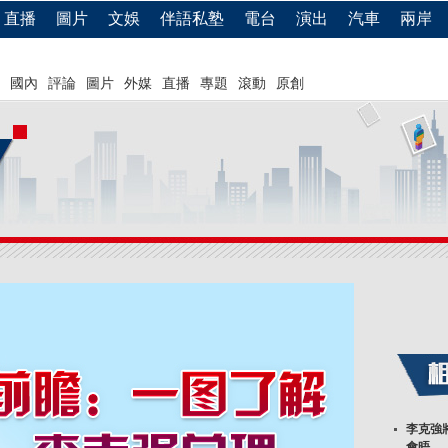
直播
圖片
文娛
伴語私塾
電台
演出
汽車
兩岸
國內
評論
圖片
外媒
直播
專題
滾動
原創
李克強
會晤