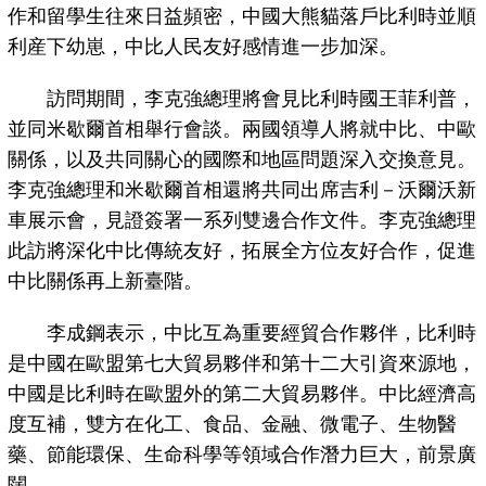
作和留學生往來日益頻密，中國大熊貓落戶比利時並順
利産下幼崽，中比人民友好感情進一步加深。
訪問期間，李克強總理將會見比利時國王菲利普，
並同米歇爾首相舉行會談。兩國領導人將就中比、中歐
關係，以及共同關心的國際和地區問題深入交換意見。
李克強總理和米歇爾首相還將共同出席吉利－沃爾沃新
車展示會，見證簽署一系列雙邊合作文件。李克強總理
此訪將深化中比傳統友好，拓展全方位友好合作，促進
中比關係再上新臺階。
李成鋼表示，中比互為重要經貿合作夥伴，比利時
是中國在歐盟第七大貿易夥伴和第十二大引資來源地，
中國是比利時在歐盟外的第二大貿易夥伴。中比經濟高
度互補，雙方在化工、食品、金融、微電子、生物醫
藥、節能環保、生命科學等領域合作潛力巨大，前景廣
闊。