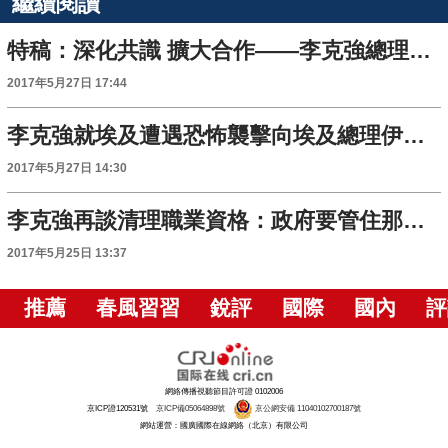
繼續閱讀
特稿：深化共識 擴大合作——李克強總理出訪歐洲前瞻
2017年5月27日 17:44
李克強就埃及遭遇恐怖襲擊向埃及總理伊斯梅爾致慰問電
2017年5月27日 14:30
李克強再談清理職業資格：政府要管住那只“閒不住的手”
2017年5月25日 13:37
推薦
春風習習
銳評
國際
國內
評
網絡傳播視聽節目許可證 0102006
京ICP證120531號
京ICP備05064898號
京公網安備 11040102700187號
網站運營：國廣國際在線網絡（北京）有限公司