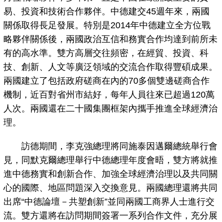
易、投資和技術合作夥伴。中德建交45週年來，兩國
關係取得長足發展。特別是2014年中德建立全方位戰
略夥伴關係後，兩國政治互信和務實合作均達到前所未
有的高水準。雙方高層交往頻密，在經貿、投資、科
技、創新、人文等廣泛領域的交流合作取得豐碩成果。
兩國建立了包括政府磋商在內的70多個雙邊磋商合作
機制，近百對省州市結好，每年人員往來已超過120萬
人次。兩國還在二十國集團框架內攜手推進全球經濟治
理。
訪德期間，李克強總理將同施泰因邁爾總統舉行會
見，同默克爾總理舉行中德總理年度會晤，雙方將就推
進中德務實和創新合作、加強全球經濟治理以及共同關
心的國際、地區問題深入交換意見。兩國總理還將共同
出席“中德論壇－共塑創新”並同兩國工商界人士進行交
流。雙方還將在訪問期間簽署一系列合作文件，充分展