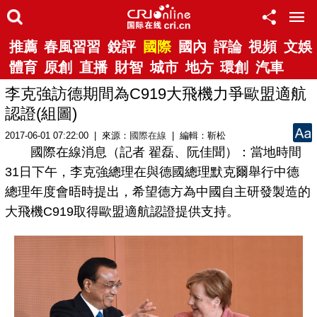
推薦
春風習習
銳評
國際
國內
評論
視頻
文娛
體育
原創
直播
財智
城市
地方
環創
汽車
李克強訪德期間為C919大飛機力爭歐盟適航
認證(組圖)
2017-06-01 07:22:00 | 來源：
國際在線
| 編輯：靳松
國際在線消息（記者 翟磊、阮佳聞）：當地時間
31日下午，李克強總理在與德國總理默克爾舉行中德
總理年度會晤時提出，希望德方為中國自主研發製造的
大飛機C919取得歐盟適航認證提供支持。