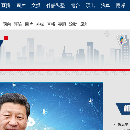
直播
圖片
文娛
伴語私塾
電台
演出
汽車
兩岸
國內
評論
圖片
外媒
直播
專題
滾動
原創
習近平