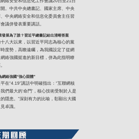
網絡安全和信息化工作會議20日至21日
召開。中共中央總書記、國家主席、中央
席、中央網絡安全和信息化委員會主任習
席會議併發表重要講話。
業發展為了誰？習近平總書記給出清晰答案
的十八大以來，以習近平同志為核心的黨
審時度勢，高瞻遠矚，為我國設定了從網
向網絡強國挺進的新目標，併為此指明瞭
徑。
為網絡強國“強心固體”
平在“4.19”講話中明確指出：“互聯網核
我們最大的‘命門’，核心技術受制於人是
大的隱患。”深刻有力的比喻，彰顯出大國
遠見卓識。