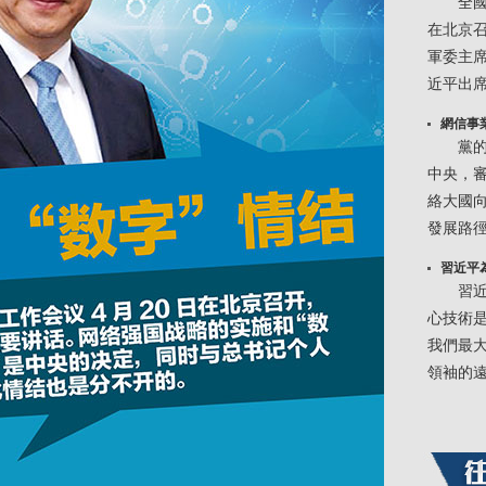
全國
在北京
軍委主
近平出
網信事
黨
中央，
絡大國
發展路
習近平
習近
心技術是
我們最
領袖的